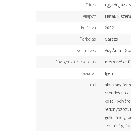
Fűtés
Egyedi gáz / r
Állapot
Fiatal, újszer
Felújítva
2002
Parkolás
Garázs
Közművek
Víz, Áram, Gá
Energetikai besorolás
Beszerzése f
Háziállat
Igen
Extrák
alacsony fennt
csendes utca,
közeli belváro
redőnyözött, t
grillezőhely, 
lehetőség, fúr