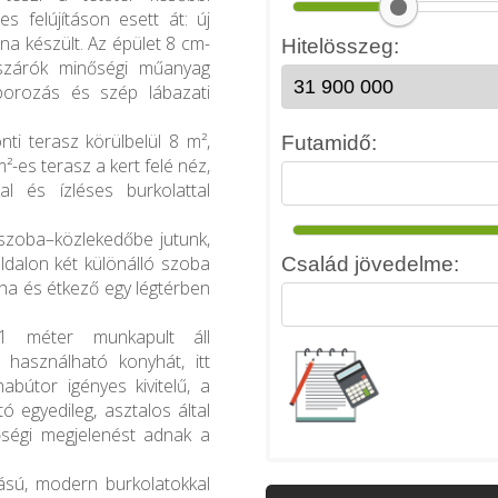
es felújításon esett át: új
na készült. Az épület 8 cm-
lászárók minőségi műanyag
porozás és szép lábazati
nti terasz körülbelül 8 m²,
²-es terasz a kert felé néz,
al és ízléses burkolattal
őszoba–közlekedőbe jutunk,
oldalon két különálló szoba
yha és étkező egy légtérben
1 méter munkapult áll
l használható konyhát, itt
abútor igényes kivitelű, a
ó egyedileg, asztalos által
őségi megjelenést adnak a
ású, modern burkolatokkal