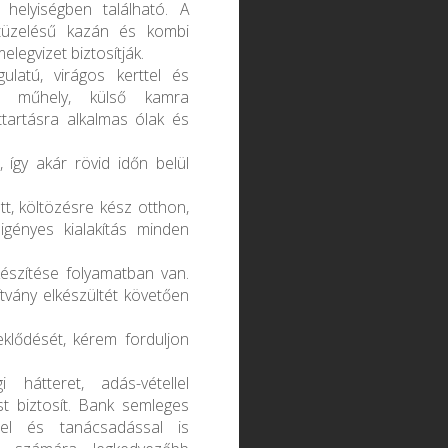
helyiségben található. A
 tüzelésű kazán és kombi
legvizet biztosítják.
latú, virágos kerttel és
ött műhely, külső kamra
attartásra alkalmas ólak és
, így akár rövid időn belül
t, költözésre kész otthon,
igényes kialakítás minden
készítése folyamatban van.
tvány elkészültét követően
eklődését, kérem forduljon
 hátteret, adás-vétellel
t biztosít. Bank semleges
éssel és tanácsadással is