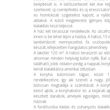
beépítését is. A tetőszerkezet két éve telj
szerkezet, új cserépfedés és új ereszcsator
es homlokzati szigetelést kapott, a nyí
ablakok. A külső megjelenést igényes kő
kialakítás teszi teljessé.
A ház két terasszal rendelkezik. Az utcafro
innen is be lehet lépni a házba. A hátsó, 15 m
lambériázott mennyezettel, fa oszlopokk
készült, kifejezetten hangulatos pihenőhely.
A lakótér 120 m². A hátsó teraszról az el
ahonnan minden helyiség külön nyílik. Bal 
található, jobb oldalon pedig a nappali, kon
került kialakításra amerikai stílusban.
A konyha különösen tágas: közel 1
rendelkezésre, így aki szereti a nagy, jó
biztosan megtalálja a számítását. A konyh
belső ajtók, a konyhabútor és a bejárati ajt
készített darabok, amelyek egységes, min
háznak.
A fürdőszoba kádas és zuhanyzós kialakít