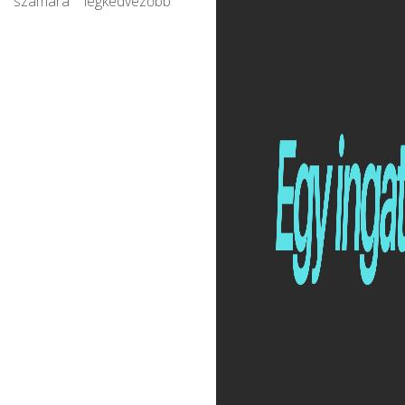
n számára legkedvezőbb