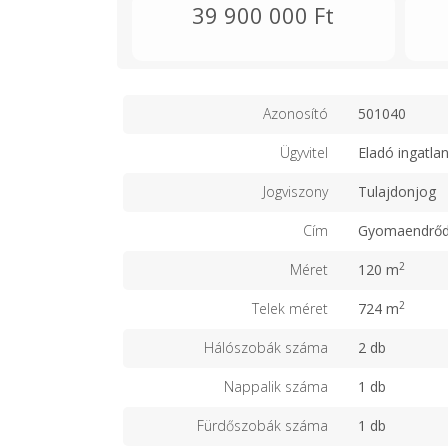
39 900 000 Ft
Azonosító
501040
Ügyvitel
Eladó ingatla
Jogviszony
Tulajdonjog
Cím
Gyomaendrő
2
Méret
120 m
2
Telek méret
724 m
Hálószobák száma
2 db
Nappalik száma
1 db
Fürdőszobák száma
1 db