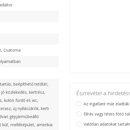
adiátor
ű
z, Csatorna
olyamatban
artás, beépíthető tetőtér,
 jó közlekedés, kertrész,
Észrevétel a hirdeté
s, külön fürdő és wc,
Az ingatlant már eladták
erasz, új nyílászárók, kerti
Elírás vagy téves fotó ta
udvari gépjárműbeálló
Valótlan adatokat tartal
t kút, melléképület, amerikai