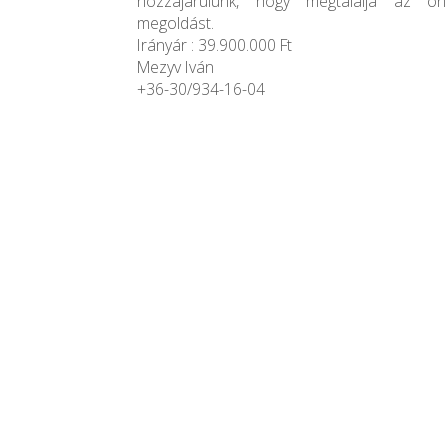
hozzájárulunk, hogy megtalálja az ö
megoldást.
Irányár : 39.900.000 Ft
Mezyv Iván
+36-30/934-16-04