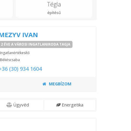
Tégla
építésű
MEZYV IVAN
2 ÉVE A VÁROSI INGATLANIRODA TAGJA
Ingatlanértékesítő
Békéscsaba
+36 (30) 934 1604
MEGBÍZOM
Ügyvéd
Energetika