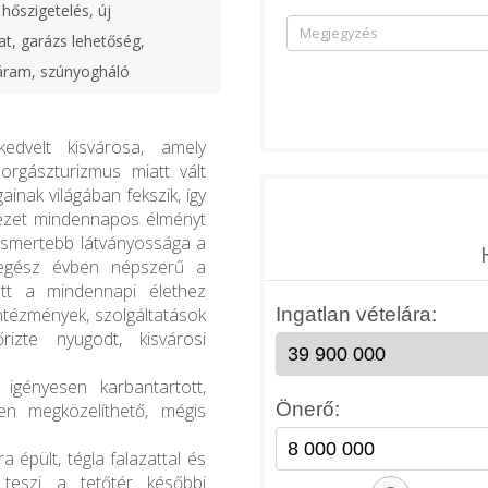
hőszigetelés, új
at, garázs lehetőség,
áram, szúnyogháló
dvelt kisvárosa, amely
orgászturizmus miatt vált
inak világában fekszik, így
yezet mindennapos élményt
egismertebb látványossága a
 egész évben népszerű a
ett a mindennapi élethez
intézmények, szolgáltatások
izte nyugodt, kisvárosi
igényesen karbantartott,
en megközelíthető, mégis
 épült, tégla falazattal és
teszi a tetőtér későbbi