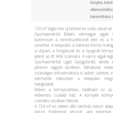
konyha, külső 
villamoshálóz
háromfázisú 
120 m² tégla ház új tetővel és szép udvarral
Gyomaendrőd Békés vármegye egyik ke
különösen a természetközeli élet és a h
ismertté. A település a Hármas-Körös holtága
a vízpart, a horgászat és a nyugodt körn
jelent az itt élők számára. A város egyik l
Gyomaendrődi Liget Gyógyfürdő, amely
pihenni vágyók körében. Mindezek mell
szükséges infrastruktúra is adott: üzletek, 
elérhetők, miközben a település megőr
hangulatát.
Ebben a környezetben, található ez az 
előkertes családi ház. A környék könny
csendes utcában fekszik.
A 724 m²-es telken álló lakóház beton alapra
beton födémmel készült, ami lehetővé 