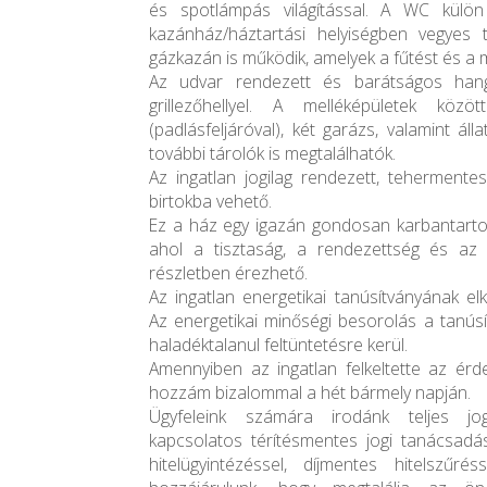
és spotlámpás világítással. A WC külön 
kazánház/háztartási helyiségben vegyes
gázkazán is működik, amelyek a fűtést és a me
Az udvar rendezett és barátságos hangu
grillezőhellyel. A melléképületek köz
(padlásfeljáróval), két garázs, valamint áll
további tárolók is megtalálhatók.
Az ingatlan jogilag rendezett, tehermentes
birtokba vehető.
Ez a ház egy igazán gondosan karbantartot
ahol a tisztaság, a rendezettség és az 
részletben érezhető.
Az ingatlan energetikai tanúsítványának el
Az energetikai minőségi besorolás a tanúsí
haladéktalanul feltüntetésre kerül.
Amennyiben az ingatlan felkeltette az érd
hozzám bizalommal a hét bármely napján.
Ügyfeleink számára irodánk teljes jogi
kapcsolatos térítésmentes jogi tanácsadás
hitelügyintézéssel, díjmentes hitelszűr