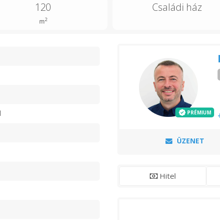
120
Családi ház
2
m
n
d
PRÉMIUM
ÜZENET
Hitel