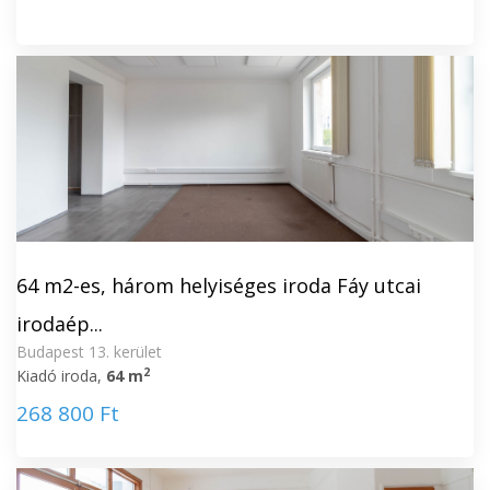
64 m2-es, három helyiséges iroda Fáy utcai
irodaép...
Budapest 13. kerület
2
Kiadó iroda,
64 m
268 800 Ft