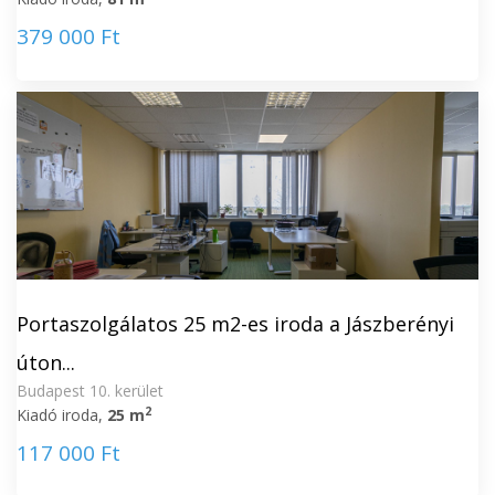
379 000 Ft
Portaszolgálatos 25 m2-es iroda a Jászberényi
úton...
Budapest 10. kerület
2
Kiadó iroda,
25 m
117 000 Ft