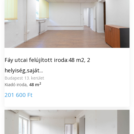
Fáy utcai felújított iroda:48 m2, 2
helyiség,saját...
Budapest 13. kerület
2
Kiadó iroda,
48 m
201 600 Ft