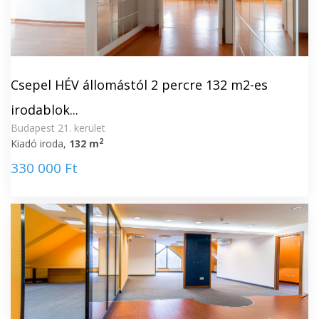
Csepel HÉV állomástól 2 percre 132 m2-es
irodablok...
Budapest 21. kerület
2
Kiadó iroda,
132 m
330 000 Ft