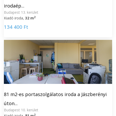
irodaép...
Budapest 13. kerület
2
Kiadó iroda,
32 m
134 400 Ft
81 m2-es portaszolgálatos iroda a Jászberényi
úton...
Budapest 10. kerület
2
Kiadó iroda,
81 m