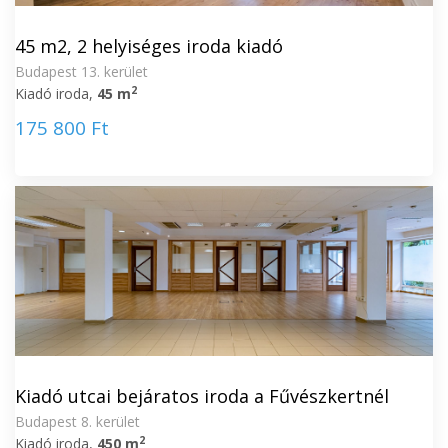
45 m2, 2 helyiséges iroda kiadó
Budapest 13. kerület
2
Kiadó iroda,
45 m
175 800 Ft
Kiadó utcai bejáratos iroda a Fűvészkertnél
Budapest 8. kerület
2
Kiadó iroda,
450 m