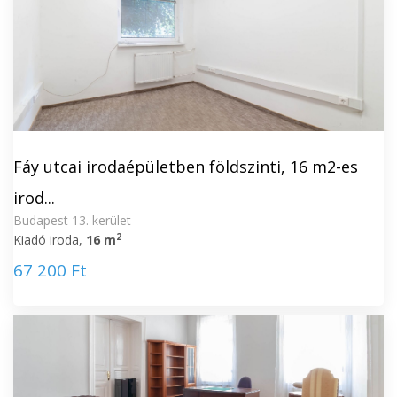
Fáy utcai irodaépületben földszinti, 16 m2-es
irod...
Budapest 13. kerület
2
Kiadó iroda,
16 m
67 200 Ft