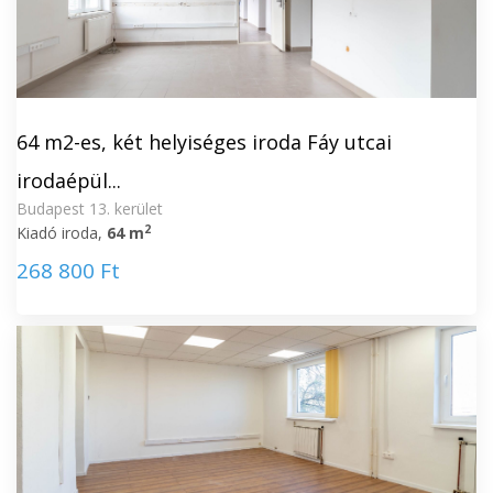
64 m2-es, két helyiséges iroda Fáy utcai
irodaépül...
Budapest 13. kerület
2
Kiadó iroda,
64 m
268 800 Ft