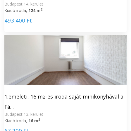
Budapest 14. kerület
2
Kiadó iroda,
124 m
493 400 Ft
1.emeleti, 16 m2-es iroda saját minikonyhával a
Fá...
Budapest 13. kerület
2
Kiadó iroda,
16 m
67 200 Ft