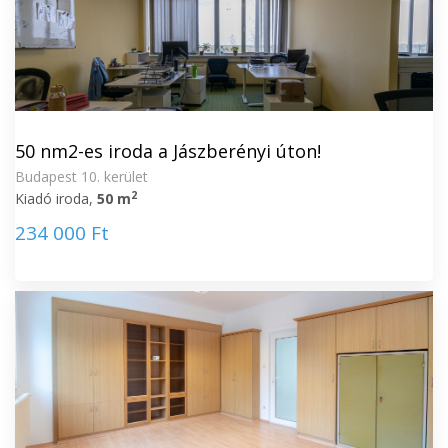
50 nm2-es iroda a Jászberényi úton!
Budapest 10. kerület
2
Kiadó iroda,
50 m
234 000 Ft