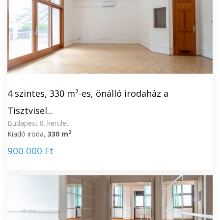
4 szintes, 330 m²-es, önálló irodaház a
Tisztvisel...
Budapest 8. kerület
2
Kiadó iroda,
330 m
900 000 Ft