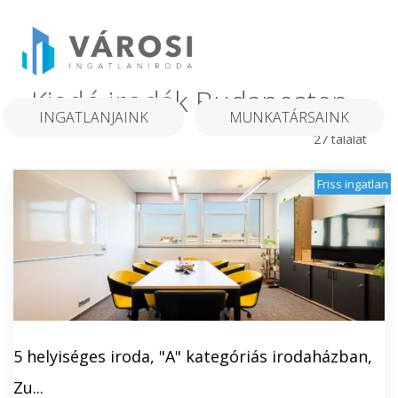
Kiadó irodák Budapesten
INGATLANJAINK
MUNKATÁRSAINK
27 találat
Friss ingatlan
5 helyiséges iroda, "A" kategóriás irodaházban,
Zu...