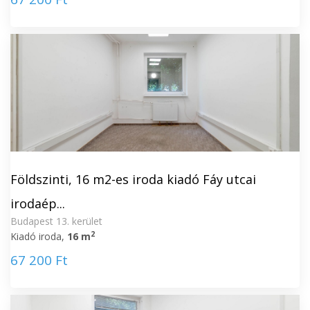
Földszinti, 16 m2-es iroda kiadó Fáy utcai
irodaép...
Budapest 13. kerület
2
Kiadó iroda,
16 m
67 200 Ft