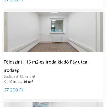
Földszinti, 16 m2-es iroda kiadó Fáy utcai
irodaép...
Budapest 13. kerület
2
Kiadó iroda,
16 m
67 200 Ft