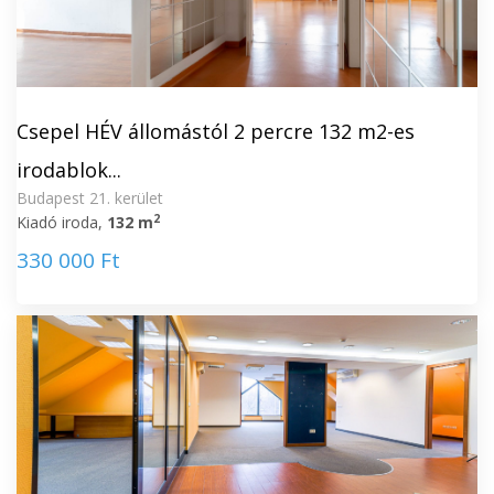
Csepel HÉV állomástól 2 percre 132 m2-es
irodablok...
Budapest 21. kerület
2
Kiadó iroda,
132 m
330 000 Ft