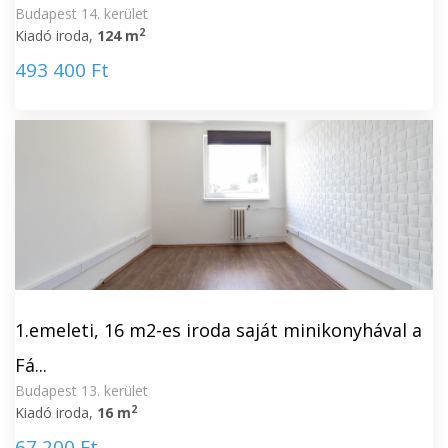
Budapest 14. kerület
2
Kiadó iroda,
124 m
493 400 Ft
1.emeleti, 16 m2-es iroda saját minikonyhával a
Fá...
Budapest 13. kerület
2
Kiadó iroda,
16 m
67 200 Ft