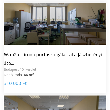
66 m2-es iroda portaszolgálattal a Jászberényi
úto...
Budapest 10. kerület
2
Kiadó iroda,
66 m
310 000 Ft