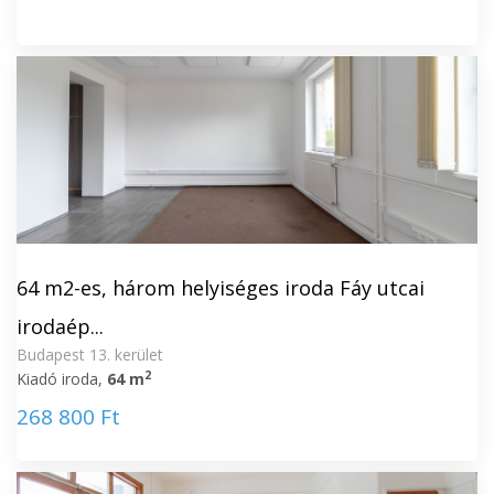
64 m2-es, három helyiséges iroda Fáy utcai
irodaép...
Budapest 13. kerület
2
Kiadó iroda,
64 m
268 800 Ft