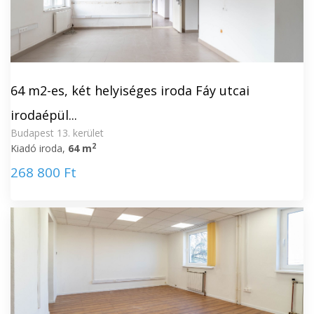
64 m2-es, két helyiséges iroda Fáy utcai
irodaépül...
Budapest 13. kerület
2
Kiadó iroda,
64 m
268 800 Ft