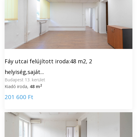
Fáy utcai felújított iroda:48 m2, 2
helyiség,saját...
Budapest 13. kerület
2
Kiadó iroda,
48 m
201 600 Ft