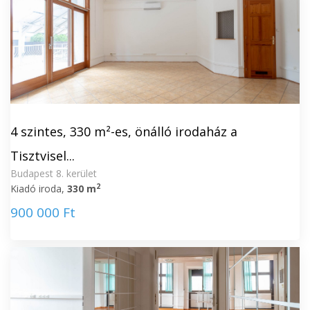
4 szintes, 330 m²-es, önálló irodaház a
Tisztvisel...
Budapest 8. kerület
2
Kiadó iroda,
330 m
900 000 Ft