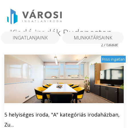
Kiadó irodák Budapesten
INGATLANJAINK
MUNKATÁRSAINK
27 találat
Friss ingatlan
5 helyiséges iroda, "A" kategóriás irodaházban,
Zu...