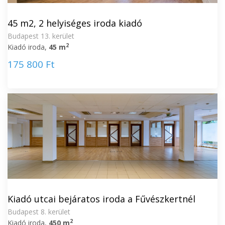
45 m2, 2 helyiséges iroda kiadó
Budapest 13. kerület
2
Kiadó iroda,
45 m
175 800 Ft
Kiadó utcai bejáratos iroda a Fűvészkertnél
Budapest 8. kerület
2
Kiadó iroda,
450 m