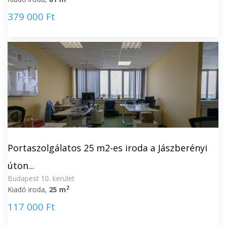
379 000 Ft
Portaszolgálatos 25 m2-es iroda a Jászberényi
úton...
Budapest 10. kerület
2
Kiadó iroda,
25 m
117 000 Ft