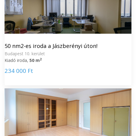
50 nm2-es iroda a Jászberényi úton!
Budapest 10. kerület
2
Kiadó iroda,
50 m
234 000 Ft