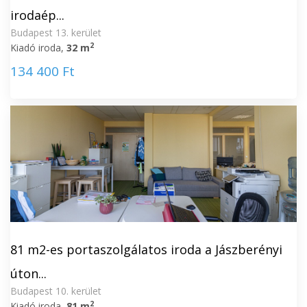
irodaép...
Budapest 13. kerület
2
Kiadó iroda,
32 m
134 400 Ft
81 m2-es portaszolgálatos iroda a Jászberényi
úton...
Budapest 10. kerület
2
Kiadó iroda,
81 m