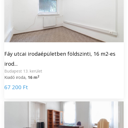
Fáy utcai irodaépületben földszinti, 16 m2-es
irod...
Budapest 13. kerület
2
Kiadó iroda,
16 m
67 200 Ft