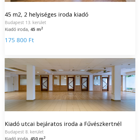
45 m2, 2 helyiséges iroda kiadó
Budapest 13. kerület
2
Kiadó iroda,
45 m
175 800 Ft
Kiadó utcai bejáratos iroda a Fűvészkertnél
Budapest 8. kerület
2
Kiadó iroda,
450 m