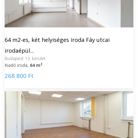
64 m2-es, két helyiséges iroda Fáy utcai
irodaépül...
Budapest 13. kerület
2
Kiadó iroda,
64 m
268 800 Ft