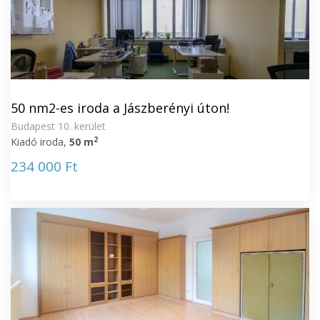
50 nm2-es iroda a Jászberényi úton!
Budapest 10. kerület
2
Kiadó iroda,
50 m
234 000 Ft