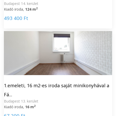
Budapest 14. kerület
2
Kiadó iroda,
124 m
493 400 Ft
1.emeleti, 16 m2-es iroda saját minikonyhával a
Fá...
Budapest 13. kerület
2
Kiadó iroda,
16 m
67 200 Ft