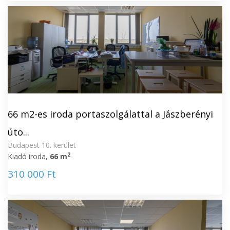
66 m2-es iroda portaszolgálattal a Jászberényi
úto...
Budapest 10. kerület
2
Kiadó iroda,
66 m
310 000 Ft