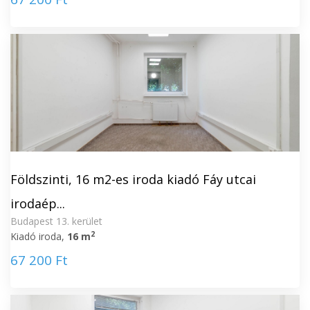
Földszinti, 16 m2-es iroda kiadó Fáy utcai
irodaép...
Budapest 13. kerület
2
Kiadó iroda,
16 m
67 200 Ft