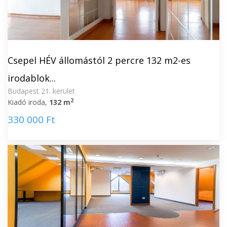
Csepel HÉV állomástól 2 percre 132 m2-es
irodablok...
Budapest 21. kerület
2
Kiadó iroda,
132 m
330 000 Ft