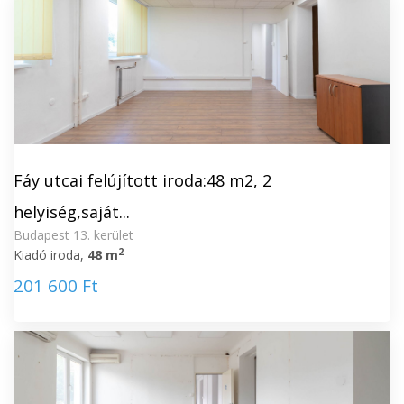
Fáy utcai felújított iroda:48 m2, 2
helyiség,saját...
Budapest 13. kerület
2
Kiadó iroda,
48 m
201 600 Ft