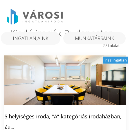
Kiadó irodák Budapesten
INGATLANJAINK
MUNKATÁRSAINK
27 találat
Friss ingatlan
5 helyiséges iroda, "A" kategóriás irodaházban,
Zu...