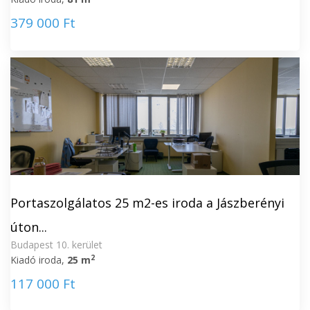
379 000 Ft
Portaszolgálatos 25 m2-es iroda a Jászberényi
úton...
Budapest 10. kerület
2
Kiadó iroda,
25 m
117 000 Ft