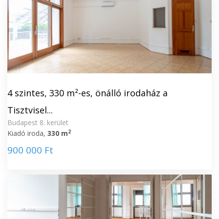
4 szintes, 330 m²-es, önálló irodaház a
Tisztvisel...
Budapest 8. kerület
2
Kiadó iroda,
330 m
900 000 Ft