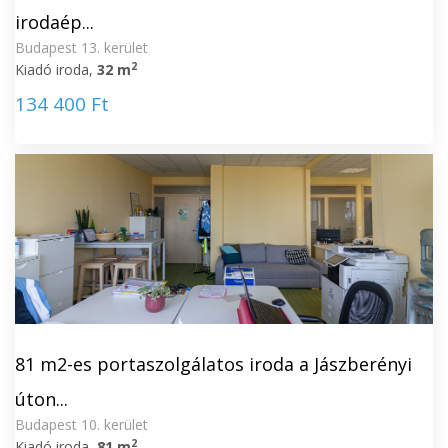
irodaép...
Budapest 13. kerület
2
Kiadó iroda,
32 m
134 400 Ft
81 m2-es portaszolgálatos iroda a Jászberényi
úton...
Budapest 10. kerület
2
Kiadó iroda,
81 m