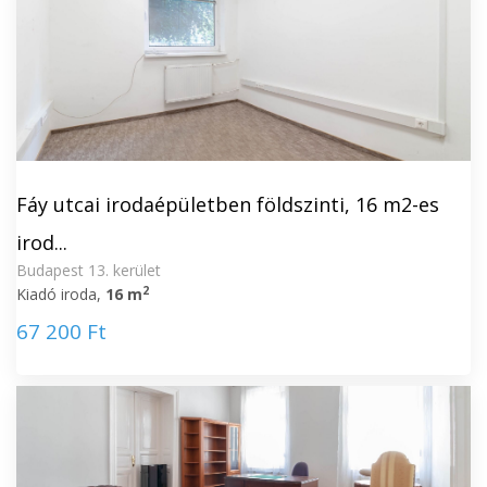
Fáy utcai irodaépületben földszinti, 16 m2-es
irod...
Budapest 13. kerület
2
Kiadó iroda,
16 m
67 200 Ft