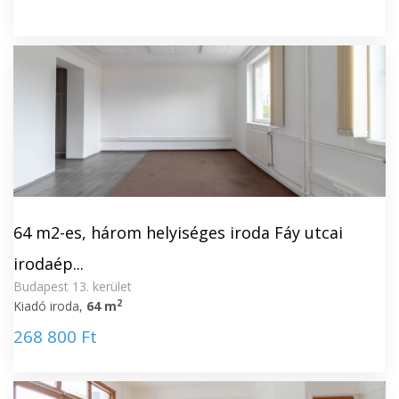
64 m2-es, három helyiséges iroda Fáy utcai
irodaép...
Budapest 13. kerület
2
Kiadó iroda,
64 m
268 800 Ft