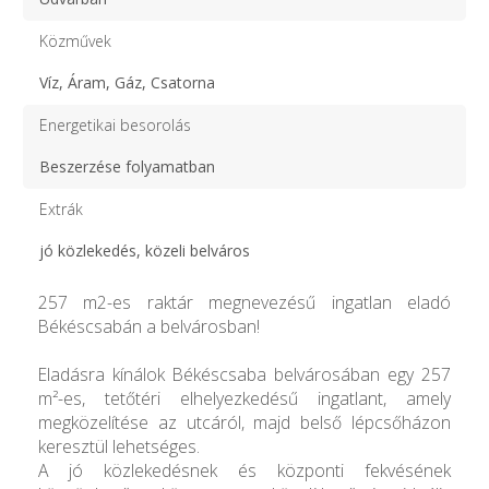
Közművek
Víz, Áram, Gáz, Csatorna
Energetikai besorolás
Beszerzése folyamatban
Extrák
jó közlekedés, közeli belváros
257 m2-es raktár megnevezésű ingatlan eladó
Békéscsabán a belvárosban!
Eladásra kínálok Békéscsaba belvárosában egy 257
m²-es, tetőtéri elhelyezkedésű ingatlant, amely
megközelítése az utcáról, majd belső lépcsőházon
keresztül lehetséges.
A jó közlekedésnek és központi fekvésének