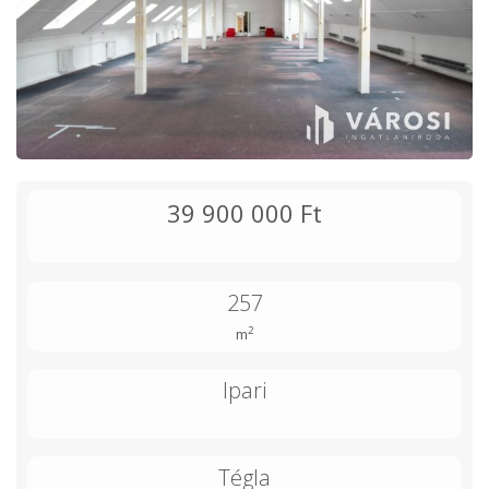
39 900 000 Ft
257
2
m
Ipari
Tégla