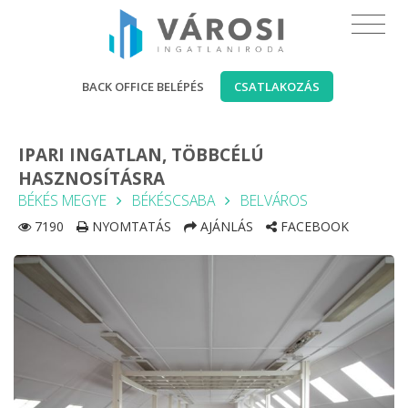
BACK OFFICE BELÉPÉS
CSATLAKOZÁS
IPARI INGATLAN, TÖBBCÉLÚ
HASZNOSÍTÁSRA
BÉKÉS MEGYE
BÉKÉSCSABA
BELVÁROS
7190
NYOMTATÁS
AJÁNLÁS
FACEBOOK