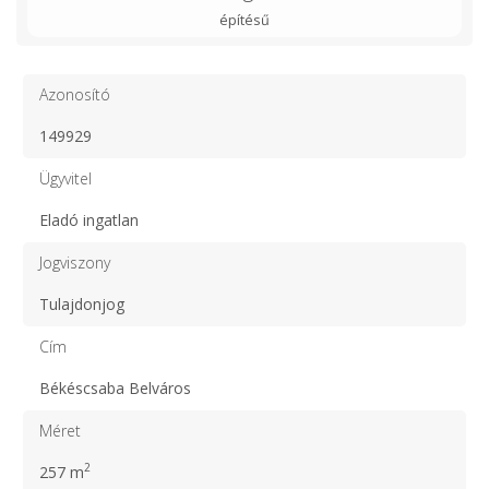
építésű
Azonosító
149929
Ügyvitel
Eladó ingatlan
Jogviszony
Tulajdonjog
Cím
Békéscsaba Belváros
Méret
2
257 m