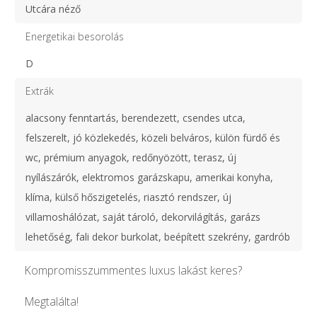
Utcára néző
Energetikai besorolás
D
Extrák
alacsony fenntartás, berendezett, csendes utca,
felszerelt, jó közlekedés, közeli belváros, külön fürdő és
wc, prémium anyagok, redőnyözött, terasz, új
nyílászárók, elektromos garázskapu, amerikai konyha,
klíma, külső hőszigetelés, riasztó rendszer, új
villamoshálózat, saját tároló, dekorvilágítás, garázs
lehetőség, fali dekor burkolat, beépített szekrény, gardrób
Kompromisszummentes luxus lakást keres?
Megtalálta!