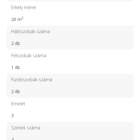
Erkély méret
2
20 m
Hálószobák száma
2 db
Félszobák száma
1 db
Fürdőszobák száma
2 db
Emelet
3
Szintek száma
4