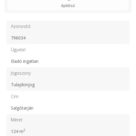
építésű
Azonosító
796034
Ügyvitel
Eladó ingatlan
Jogviszony
Tulajdonjog
Cím
Salgótarján
Méret
2
124 m