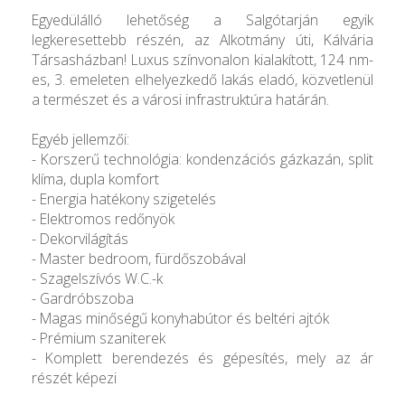
Egyedülálló lehetőség a Salgótarján egyik
legkeresettebb részén, az Alkotmány úti, Kálvária
Társasházban! Luxus színvonalon kialakított, 124 nm-
es, 3. emeleten elhelyezkedő lakás eladó, közvetlenül
a természet és a városi infrastruktúra határán.
Egyéb jellemzői:
- Korszerű technológia: kondenzációs gázkazán, split
klíma, dupla komfort
- Energia hatékony szigetelés
- Elektromos redőnyök
- Dekorvilágítás
- Master bedroom, fürdőszobával
- Szagelszívós W.C.-k
- Gardróbszoba
- Magas minőségű konyhabútor és beltéri ajtók
- Prémium szaniterek
- Komplett berendezés és gépesítés, mely az ár
részét képezi