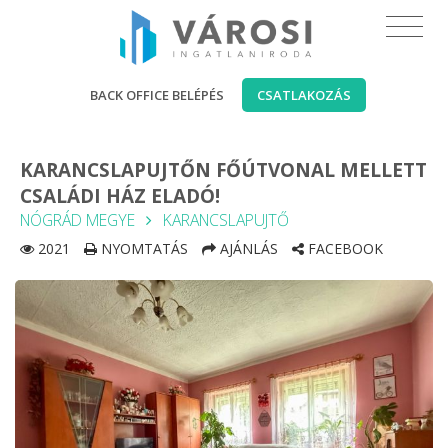
BACK OFFICE BELÉPÉS
CSATLAKOZÁS
KARANCSLAPUJTŐN FŐÚTVONAL MELLETT
CSALÁDI HÁZ ELADÓ!
NÓGRÁD MEGYE
KARANCSLAPUJTŐ
2021
NYOMTATÁS
AJÁNLÁS
FACEBOOK