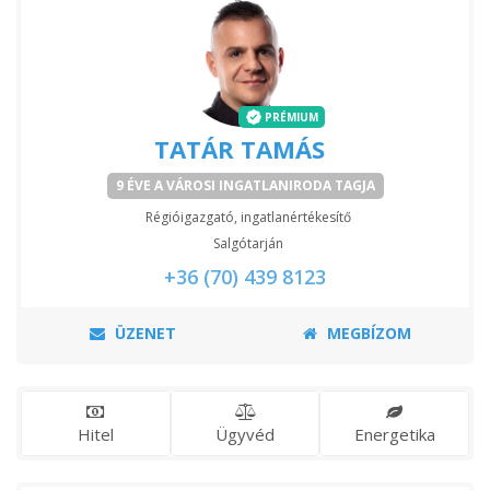
PRÉMIUM
TATÁR TAMÁS
9 ÉVE A VÁROSI INGATLANIRODA TAGJA
Régióigazgató, ingatlanértékesítő
Salgótarján
+36 (70) 439 8123
ÜZENET
MEGBÍZOM
Hitel
Ügyvéd
Energetika