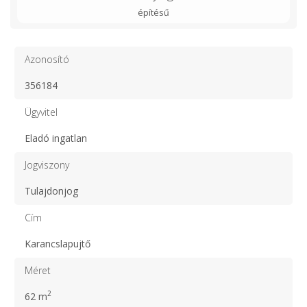
építésű
Azonosító
356184
Ügyvitel
Eladó ingatlan
Jogviszony
Tulajdonjog
Cím
Karancslapujtő
Méret
2
62 m