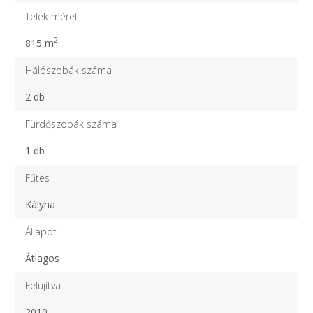
Telek méret
2
815 m
Hálószobák száma
2 db
Fürdőszobák száma
1 db
Fűtés
Kályha
Állapot
Átlagos
Felújítva
2010