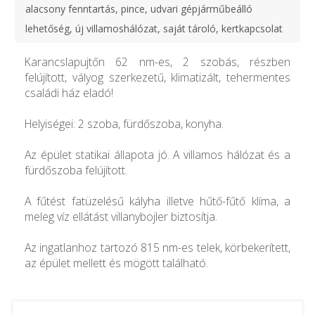
alacsony fenntartás, pince, udvari gépjárműbeálló
lehetőség, új villamoshálózat, saját tároló, kertkapcsolat
Karancslapujtőn 62 nm-es, 2 szobás, részben
felújított, vályog szerkezetű, klimatizált, tehermentes
családi ház eladó!
Helyiségei: 2 szoba, fürdőszoba, konyha.
Az épület statikai állapota jó. A villamos hálózat és a
fürdőszoba felújított.
A fűtést fatüzelésű kályha illetve hűtő-fűtő klíma, a
meleg víz ellátást villanybojler biztosítja.
Az ingatlanhoz tartozó 815 nm-es telek, körbekerített,
az épület mellett és mögött található.