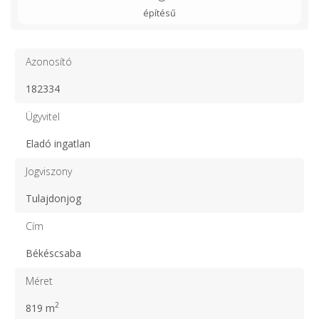
építésű
Azonosító
182334
Ügyvitel
Eladó ingatlan
Jogviszony
Tulajdonjog
Cím
Békéscsaba
Méret
2
819 m