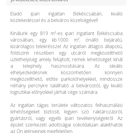
Eladó ipari ingatlan Békéscsabán, kiváló
közlekedéssel és a belváros közelségével!
Kínálunk egy 819 m²-es ipari ingatlant Békéscsaba
városában, egy kb.1000 m², önálló bejáratú,
kizárólagos telekrésszel. Az ingatlan átlagos állapotú,
földszinti részében egy utcáról megközelíthető
üzlethelyiség amely felújított, remek lehetőséget kínál
a telephely hasznosítására. Az ideális
elhelyezkedésnek köszönhetően könnyen
megközelíthető, előtte parkolóhelyekkel, mindössze
néhány percnyire található a belvárostól, így kiváló
logisztikai előnyökkel járhat cége számára.
Az ingatlan tágas területe változatos felhasználási
lehetőségeket biztosít, legyen szó raktározásról,
gyártásról, vagy egyéb ipari tevékenységekről. Az
épület szerkezeti adottságai sokoldalúan alakíthatók
az Ön igényeinek megfelelően.