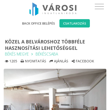
BACK OFFICE BELÉPÉS
CSATLAKOZÁS
KÖZEL A BELVÁROSHOZ TÖBBFÉLE
HASZNOSÍTÁSI LEHETŐSÉGGEL
BÉKÉS MEGYE
BÉKÉSCSABA
1205
NYOMTATÁS
AJÁNLÁS
FACEBOOK