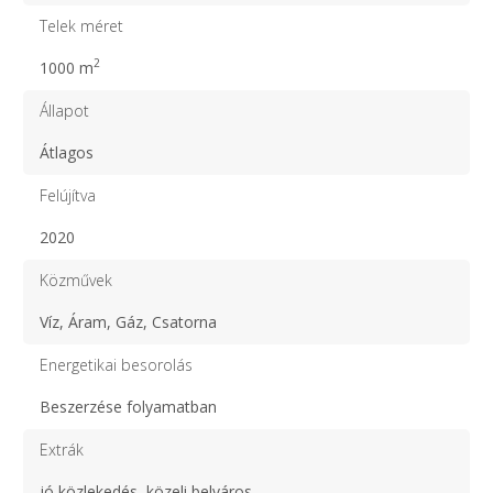
Telek méret
2
1000 m
Állapot
Átlagos
Felújítva
2020
Közművek
Víz, Áram, Gáz, Csatorna
Energetikai besorolás
Beszerzése folyamatban
Extrák
jó közlekedés, közeli belváros