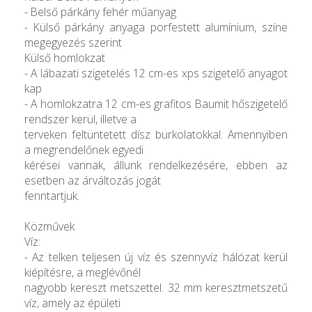
- Belső párkány fehér műanyag
- Külső párkány anyaga porfestett alumínium, színe
megegyezés szerint
Külső homlokzat
- A lábazati szigetelés 12 cm-es xps szigetelő anyagot
kap
- A homlokzatra 12 cm-es grafitos Baumit hőszigetelő
rendszer kerül, illetve a
terveken feltüntetett dísz burkolatokkal. Amennyiben
a megrendelőnek egyedi
kérései vannak, állunk rendelkezésére, ebben az
esetben az árváltozás jogát
fenntartjuk.
Közművek
Víz:
- Az telken teljesen új víz és szennyvíz hálózat kerül
kiépítésre, a meglévőnél
nagyobb kereszt metszettel. 32 mm keresztmetszetű
víz, amely az épületi