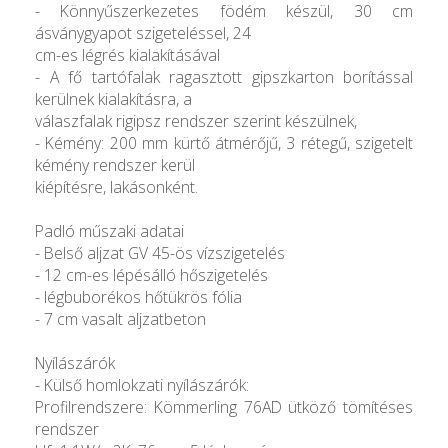
- Könnyűszerkezetes födém készül, 30 cm
ásványgyapot szigeteléssel, 24
cm-es légrés kialakításával
- A fő tartófalak ragasztott gipszkarton borítással
kerülnek kialakításra, a
válaszfalak rigipsz rendszer szerint készülnek,
- Kémény: 200 mm kürtő átmérőjű, 3 rétegű, szigetelt
kémény rendszer kerül
kiépítésre, lakásonként.
Padló műszaki adatai
- Belső aljzat GV 45-ös vízszigetelés
- 12 cm-es lépésálló hőszigetelés
- légbuborékos hőtükrös fólia
- 7 cm vasalt aljzatbeton
Nyílászárók
- Külső homlokzati nyílászárók:
Profilrendszere: Kömmerling 76AD ütköző tömítéses
rendszer