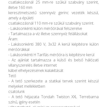
csatlakozásnál 25 mm-re szűkül szabvány szerint,
illetve 160 mm
keresztmetszetű szennyvíz gerinc vezeték készül,
amely a épületi
csatlakozásnál 110 mm-re szűkül szabvány szerint.
- Lakásonkénti külön mérőórával felszerelve
- Tartalmazza a víz illetve szennyvíz felállásokat
Áram:
- Lakásonkénti 380 V, 3x32 A kerül kiépítésre külön
mérőórákkal
- Lakásonkénti H Tarifás mérőóra is kiépítésre kerül
- Az ajánlat tartalmazza a külső és belső hálózati
villanyszerelés illetve internet
kábel elhelyezésének kialakítását
Tető
- A tető szerkezete a statikai tervek szerint készül
melyeket mellékletben
csatolunk
- A tető héjazata Tondah Twiston XXL Terrebarna
színű, igény esetén