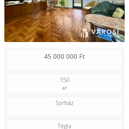
45 000 000 Ft
150
2
m
Sorház
Tégla