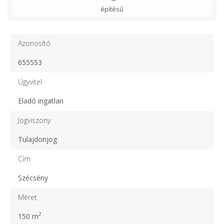
építésű
Azonosító
655553
Ügyvitel
Eladó ingatlan
Jogviszony
Tulajdonjog
Cím
Szécsény
Méret
2
150 m