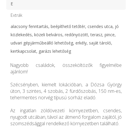
E
Extrák
alacsony fenntartás, beépíthető tetőtér, csendes utca, jó
közlekedés, közeli belváros, redőnyözött, terasz, pince,
udvari gépjárműbeálló lehetőség, erkély, saját tároló,
kertkapcsolat, garázs lehetőség
Nagyobb családok, összeköltözők figyelmébe
ajánlom!
Szécsényben, kiemelt lokációban, a Dózsa György
úton, 3 szintes, 4 szobás, 2 fürdőszobás, 150 nm-es,
tehermentes norvég típusú sorház eladó.
Az ingatlan zöldövezeti környezetben, csendes,
nyugodt utcában, távol az átmenő forgalom zajától, jó
szomszédsággal rendelkező környezetben található.