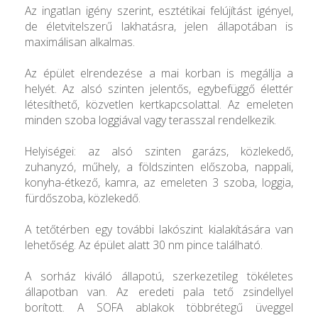
Az ingatlan igény szerint, esztétikai felújítást igényel,
de életvitelszerű lakhatásra, jelen állapotában is
maximálisan alkalmas.
Az épület elrendezése a mai korban is megállja a
helyét. Az alsó szinten jelentős, egybefüggő élettér
létesíthető, közvetlen kertkapcsolattal. Az emeleten
minden szoba loggiával vagy terasszal rendelkezik.
Helyiségei: az alsó szinten garázs, közlekedő,
zuhanyzó, műhely, a földszinten előszoba, nappali,
konyha-étkező, kamra, az emeleten 3 szoba, loggia,
fürdőszoba, közlekedő.
A tetőtérben egy további lakószint kialakítására van
lehetőség. Az épület alatt 30 nm pince található.
A sorház kiváló állapotú, szerkezetileg tökéletes
állapotban van. Az eredeti pala tető zsindellyel
borított. A SOFA ablakok többrétegű üveggel