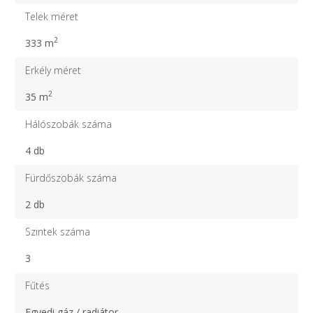
Telek méret
2
333 m
Erkély méret
2
35 m
Hálószobák száma
4 db
Fürdőszobák száma
2 db
Szintek száma
3
Fűtés
Egyedi gáz / radiátor