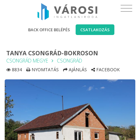
BACK OFFICE BELÉPÉS
CSATLAKOZÁS
TANYA CSONGRÁD-BOKROSON
CSONGRÁD MEGYE
CSONGRÁD
8834
NYOMTATÁS
AJÁNLÁS
FACEBOOK