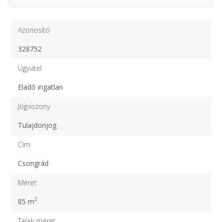
Azonosító
328752
Ügyvitel
Eladó ingatlan
Jogviszony
Tulajdonjog
Cím
Csongrád
Méret
2
85 m
Telek méret