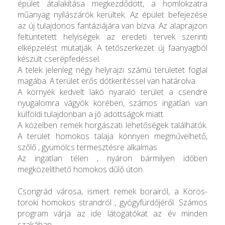
épület átalakítása megkezdődött, a homlokzatra
műanyag nyílászárók kerültek. Az épület befejezése
az új tulajdonos fantáziájára van bízva. Az alaprajzon
feltüntetett helyiségek az eredeti tervek szerinti
elképzelést mutatják. A tetőszerkezet új faanyagból
készült cserépfedéssel.
A telek jelenleg négy helyrajzi számú területet foglal
magába. A terület erős dótkerítéssel van határolva.
A környék kedvelt lakó nyaraló terület a csendre
nyugalomra vágyók körében, számos ingatlan van
külföldi tulajdonban a jó adottságok miatt.
A közelben remek horgászati lehetőségek találhatók.
A terület homokos talaja könnyen megművelhető,
szőlő , gyümölcs termesztésre alkalmas.
Az ingatlan télen , nyáron bármilyen időben
megközelíthető homokos dűlő úton.
Csongrád városa, ismert remek borairól, a Körös-
toroki homokos strandról , gyógyfürdőjéről. Számos
program várja az ide látogatókat az év minden
szakában.