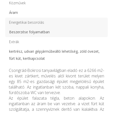
Közművek
Áram
Energetikai besorolás
Beszerzése folyamatban
Extrák
kertrész, udvari gépjárműbeálló lehetőség, zöld övezet,
fúrt kút, kertkapcsolat
Csongrád-Bokrosi tanyavilágban eladó ez a 6266 m2-
es kivet zártkert, művelés alól kivont terület melyen
egy 85 m2-es gazdasági épület megjelölésű épület
található. Az ingatlanban két szoba, nappali konyha,
fürdőszoba WC van tervezve.
Az épület falazata tégla, beton alapokon. Az
ingatlanban az áram be van vezetve. a vizet fúrt kút
szolgáltatja, a szennyvíznek derítő van kialakítva. Az