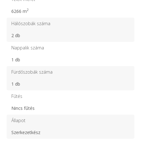
2
6266 m
Hálószobák száma
2 db
Nappalik száma
1 db
Fürdőszobák száma
1 db
Fűtés
Nincs fűtés
Állapot
Szerkezetkész