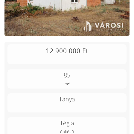
12 900 000 Ft
85
2
m
Tanya
Tégla
építésű