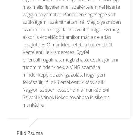
maximális figyelemmel, szakértelemmel kísérte
végig a folyamatot. Bármiben segítségre volt
szükségem , számíthattam rá. Még olyasmiben
is ami nem az ingatlanközvetítő dolga. Évi még
akkor is érdeklődött,amikor már az eladás
lezajlott és Ő már kiléphetett a történetből.
Végtelenül lelkiismeretes, ügyfél
orientált,rugalmas, megbízható. Csak ajánlani
tudom mindenkinek, a VING számára
mindenképp pozitív igazolás, hogy ilyen
felkészült, jó lelkű értékesítők képviselik.
Nagyon szépen köszönöm a munkád Évi!
Szívből kívánok Neked továbbra is sikeres
munkát! ☺️
Pikó Zsuzsa