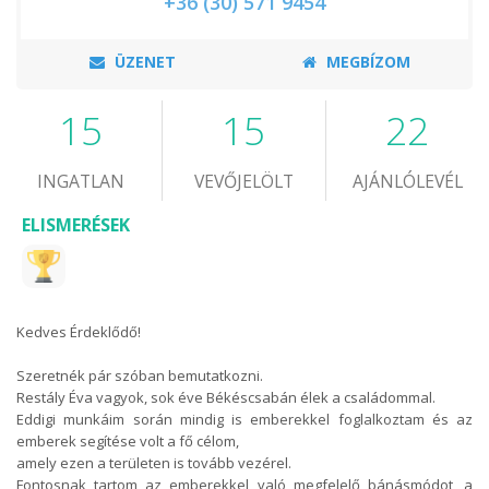
+36 (30) 571 9454
ÜZENET
MEGBÍZOM
15
15
22
INGATLAN
VEVŐJELÖLT
AJÁNLÓLEVÉL
ELISMERÉSEK
Kedves Érdeklődő!
Szeretnék pár szóban bemutatkozni.
Restály Éva vagyok, sok éve Békéscsabán élek a családommal.
Eddigi munkáim során mindig is emberekkel foglalkoztam és az
emberek segítése volt a fő célom,
amely ezen a területen is tovább vezérel.
Fontosnak tartom az emberekkel való megfelelő bánásmódot, a