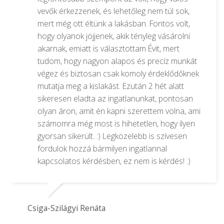
vevők érkezzenek, és lehetőleg nem túl sok,
mert még ott éltünk a lakásban. Fontos volt,
hogy olyanok jöjjenek, akik tényleg vásárolni
akarnak, emiatt is választottam Évit, mert
tudom, hogy nagyon alapos és precíz munkát
végez és biztosan csak komoly érdeklődőknek
mutatja meg a kislakást. Ezután 2 hét alatt
sikeresen eladta az ingatlanunkat, pontosan
olyan áron, amit én kapni szerettem volna, ami
számomra még most is hihetetlen, hogy ilyen
gyorsan sikerült. :) Legközelebb is szívesen
fordulok hozzá bármilyen ingatlannal
kapcsolatos kérdésben, ez nem is kérdés! :)
Csiga-Szilágyi Renáta