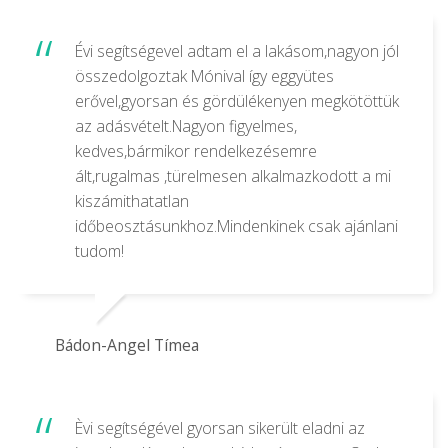
Évi segítségevel adtam el a lakásom,nagyon jól
összedolgoztak Mónival így eggyütes
erővel,gyorsan és gördülékenyen megkötöttük
az adásvételt.Nagyon figyelmes,
kedves,bármikor rendelkezésemre
ált,rugalmas ,türelmesen alkalmazkodott a mi
kiszámithatatlan
időbeosztásunkhoz.Mindenkinek csak ajánlani
tudom!
Bádon-Angel Tímea
Èvi segítségével gyorsan sikerült eladni az