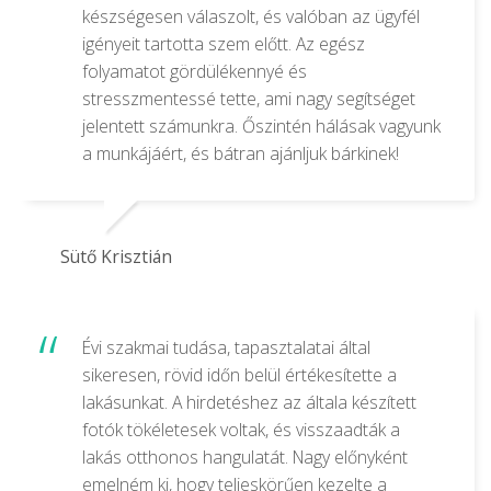
készségesen válaszolt, és valóban az ügyfél
igényeit tartotta szem előtt. Az egész
folyamatot gördülékennyé és
stresszmentessé tette, ami nagy segítséget
jelentett számunkra. Őszintén hálásak vagyunk
a munkájáért, és bátran ajánljuk bárkinek!
Sütő Krisztián
Évi szakmai tudása, tapasztalatai által
sikeresen, rövid időn belül értékesítette a
lakásunkat. A hirdetéshez az általa készített
fotók tökéletesek voltak, és visszaadták a
lakás otthonos hangulatát. Nagy előnyként
emelném ki, hogy teljeskörűen kezelte a