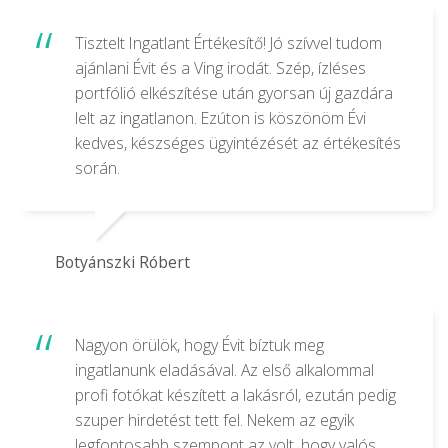
Tisztelt Ingatlant Értékesítő! Jó szívvel tudom
ajánlani Évit és a Ving irodát. Szép, ízléses
portfólió elkészítése után gyorsan új gazdára
lelt az ingatlanon. Ezúton is köszönöm Évi
kedves, készséges ügyintézését az értékesítés
során.
Botyánszki Róbert
Nagyon örülök, hogy Évit bíztuk meg
ingatlanunk eladásával. Az első alkalommal
profi fotókat készített a lakásról, ezután pedig
szuper hirdetést tett fel. Nekem az egyik
legfontosabb szempont az volt, hogy valós