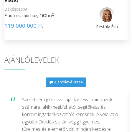
eladó
Békéscsaba
2
Eladó családi ház,
162 m
119 000 000 Ft
Restály Éva
AJÁNLÓLEVELEK
Ajánlólevél írása
Szeretném jó szívvel ajánlani Évát mindazok
számára, akik megbízható, segítőkész és
korrekt ingatlanközvetítőt keresnek. A vele való
együttműködés során végig figyelmes,
türelmes és elérhető volt, minden kérdésre