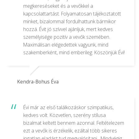
megkereséseket és a vevőkkel a
kapcsolattartást. Folyamatosan tájékoztatott
minket, bizalommal fordulhattunk bármikor
hozzá. Évit jó szívvel ajánljuk, mert kedves
személyisége pozitív a vevők szemében.
Maximálisan elégedettek vagyunk, mind
szakemberként, mind emberileg. Köszönjük Évi!
Kendra-Bohus Éva
Évi már az első találkozáskor szimpatikus,
kedves volt. Közvetlen, szerény stílusa
bizalmat keltett bennem azonnal. Feltételezem
ezt a vevők is érzékelik, ezáltal több sikeres
ingatlan eladást tud megvalósítani . Mindvégig