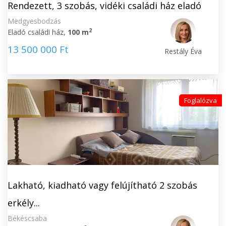
Rendezett, 3 szobás, vidéki családi ház eladó
Medgyesbodzás
2
Eladó családi ház,
100 m
13 500 000 Ft
Restály Éva
Foglalózva
Lakható, kiadható vagy felújítható 2 szobás
erkély...
Békéscsaba