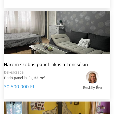
Három szobás panel lakás a Lencsésin
Békéscsaba
2
Eladó panel lakás,
53 m
30 500 000 Ft
Restály Éva