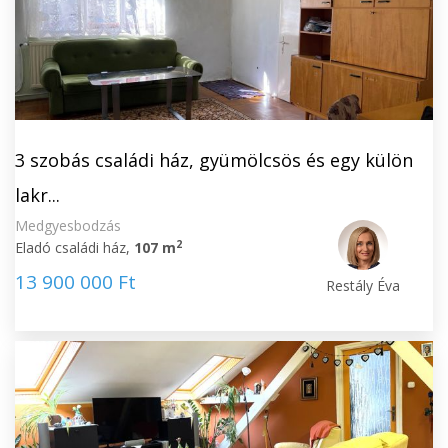
3 szobás családi ház, gyümölcsös és egy külön
lakr...
Medgyesbodzás
2
Eladó családi ház,
107 m
13 900 000 Ft
Restály Éva