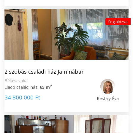
Foglalózva
2 szobás családi ház Jaminában
Békéscsaba
2
Eladó családi ház,
65 m
34 800 000 Ft
Restály Éva