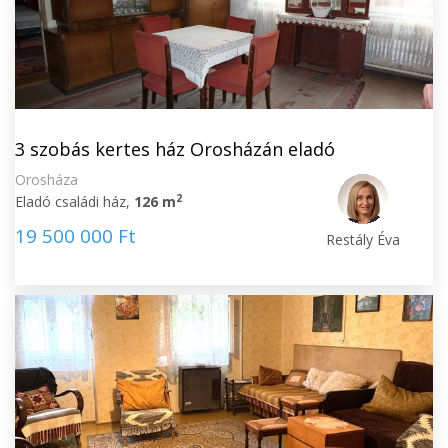
3 szobás kertes ház Orosházán eladó
Orosháza
2
Eladó családi ház,
126 m
19 500 000 Ft
Restály Éva