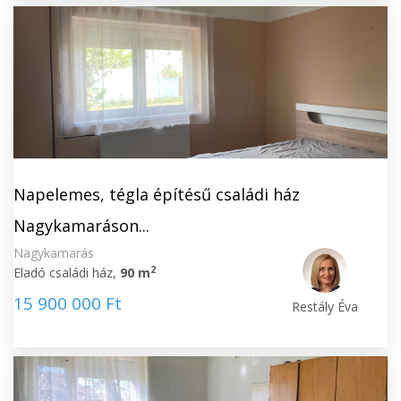
Napelemes, tégla építésű családi ház
Nagykamaráson...
Nagykamarás
2
Eladó családi ház,
90 m
15 900 000 Ft
Restály Éva