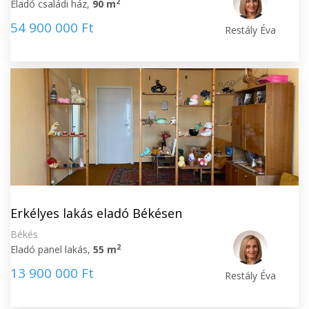
2
Eladó családi ház,
90 m
54 900 000 Ft
Restály Éva
Erkélyes lakás eladó Békésen
Békés
2
Eladó panel lakás,
55 m
13 900 000 Ft
Restály Éva