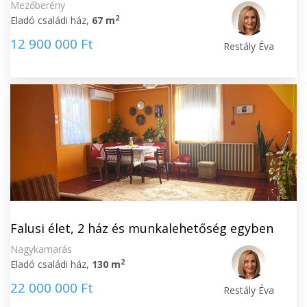
Mezőberény
2
Eladó családi ház,
67 m
12 900 000 Ft
Restály Éva
Falusi élet, 2 ház és munkalehetőség egyben
Nagykamarás
2
Eladó családi ház,
130 m
22 000 000 Ft
Restály Éva