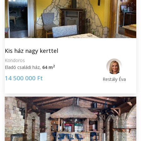
Kis ház nagy kerttel
Kondoros
2
Eladó családi ház,
64 m
14 500 000 Ft
Restály Éva