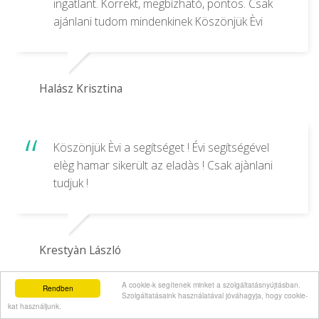
ingatlant. Korrekt, megbízható, pontos. Csak
ajánlani tudom mindenkinek Köszönjük Èvi
Halász Krisztina
Köszönjük Èvi a segítséget ! Évi segítségével
elèg hamar sikerült az eladàs ! Csak ajànlani
tudjuk !
Krestyàn László
A cookie-k segítenek minket a szolgáltatásnyújtásban.
Rendben
Szolgáltatásaink használatával jóváhagyja, hogy cookie-
kat használjunk.
Évát mindenkinek jó szívvel tudom ajánlani,