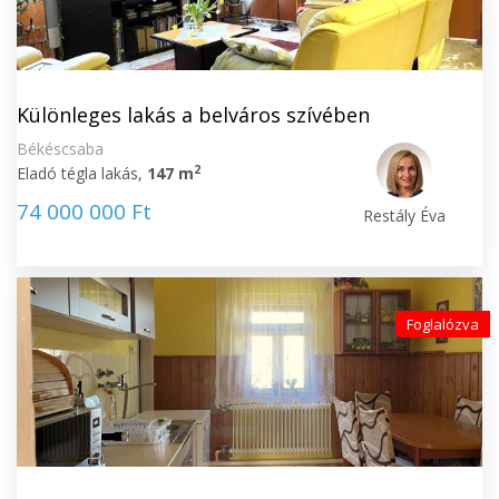
Különleges lakás a belváros szívében
Békéscsaba
2
Eladó tégla lakás,
147 m
74 000 000 Ft
Restály Éva
Foglalózva