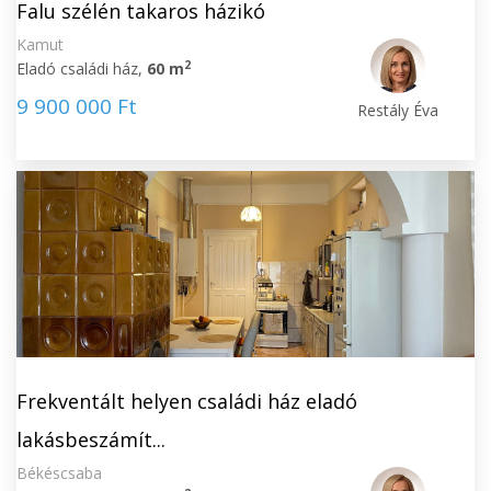
Falu szélén takaros házikó
Kamut
2
Eladó családi ház,
60 m
9 900 000 Ft
Restály Éva
Frekventált helyen családi ház eladó
lakásbeszámít...
Békéscsaba