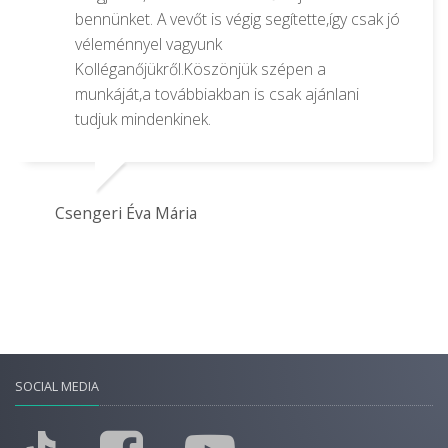
bennünket. A vevőt is végig segítette,így csak jó
véleménnyel vagyunk
Kolléganőjükről.Köszönjük szépen a
munkáját,a továbbiakban is csak ajánlani
tudjuk mindenkinek.
Csengeri Éva Mária
SOCIAL MEDIA