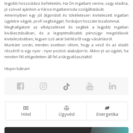
legjobb hosszútávú befektetés. Ha Ön ingatlant venne, vagy eladna,
jó szívvel ajánlom a Városi Ingatlaniroda szolgáltatását.
Amennyiben egy jól átgondolt és tökéletesen kivitelezett ingatlan
ügyletre vágyik, profi segítséggel, forduljon hozzám bizalommal.
Meghallgatom az elképzeléseit és segítek a legjobb ingatlan
kiválasztásában, és a legoptimálisabb pénzügyi megoldások
kivitelezésében, legyen szó akár bérlésről vagy vásárlásról.
Munkám során, minden esetben célom, hogy a vevő és az eladó
részéről is egy nyer - nyer pozíció alakuljon ki. Akkor jó az ügylet, ha
minden fél elégedetten áll fel a tárgyalóasztaltól.
Hívjon bátran!
Hitel
Ügyvéd
Energetika