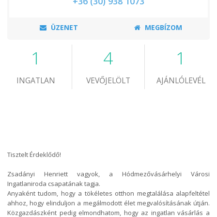
+36 (30) 938 1073
ÜZENET
MEGBÍZOM
1
4
1
INGATLAN
VEVŐJELÖLT
AJÁNLÓLEVÉL
Tisztelt Érdeklődő!
Zsadányi Henriett vagyok, a Hódmezővásárhelyi Városi
Ingatlaniroda csapatának tagja.
Anyaként tudom, hogy a tökéletes otthon megtalálása alapfeltétel
ahhoz, hogy elinduljon a megálmodott élet megvalósításának útján.
Közgazdászként pedig elmondhatom, hogy az ingatlan vásárlás a