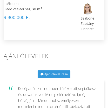
Székkutas
2
Eladó családi ház,
78 m
9 900 000 Ft
Szabóné
Zsadányi
Henriett
AJÁNLÓLEVELEK
Ajánlólevél írása
Kolléganőjük mindenben tájékozott,segítőkész
és udvarias volt.Mindig elérhető volt,még
hétvégén is.Mindenhol személyesen
megjelent,minden történésről tájékoztatott