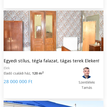
Egyedi stílus, tégla falazat, tágas terek Eleken!
Elek
2
Eladó családi ház,
120 m
28 000 000 Ft
Szentléleki
Tamás