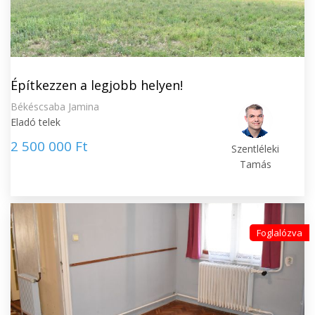
Építkezzen a legjobb helyen!
Békéscsaba Jamina
Eladó telek
2 500 000 Ft
Szentléleki
Tamás
Foglalózva