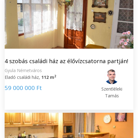
4 szobás családi ház az élővízcsatorna partján!
Gyula Németváros
2
Eladó családi ház,
112 m
59 000 000 Ft
Szentléleki
Tamás