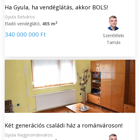
Ha Gyula, ha vendéglátás, akkor BOLS!
Gyula Belváros
2
Eladó vendéglátó,
455 m
340 000 000 Ft
Szentléleki
Tamás
Két generációs családi ház a románvároson!
Gyula Nagyrománváros