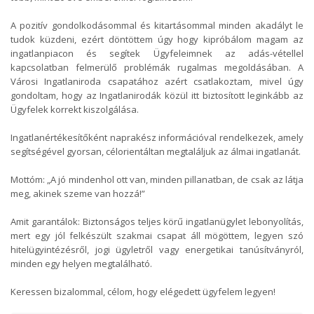
A pozitív gondolkodásommal és kitartásommal minden akadályt le
tudok küzdeni, ezért döntöttem úgy hogy kipróbálom magam az
ingatlanpiacon és segítek Ügyfeleimnek az adás-vétellel
kapcsolatban felmerülő problémák rugalmas megoldásában. A
Városi Ingatlaniroda csapatához azért csatlakoztam, mivel úgy
gondoltam, hogy az Ingatlanirodák közül itt biztosított leginkább az
Ügyfelek korrekt kiszolgálása.
Ingatlanértékesítőként naprakész információval rendelkezek, amely
segítségével gyorsan, célorientáltan megtaláljuk az álmai ingatlanát.
Mottóm: „A jó mindenhol ott van, minden pillanatban, de csak az látja
meg, akinek szeme van hozzá!”
Amit garantálok: Biztonságos teljes körű ingatlanügylet lebonyolítás,
mert egy jól felkészült szakmai csapat áll mögöttem, legyen szó
hitelügyintézésről, jogi ügyletről vagy energetikai tanúsítványról,
minden egy helyen megtalálható.
Keressen bizalommal, célom, hogy elégedett ügyfelem legyen!