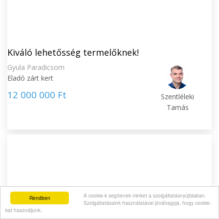
Kiváló lehetősség termelőknek!
Gyula Paradicsom
Eladó zárt kert
12 000 000 Ft
Szentléleki
Tamás
A cookie-k segítenek minket a szolgáltatásnyújtásban.
Rendben
Szolgáltatásaink használatával jóváhagyja, hogy cookie-
kat használjunk.