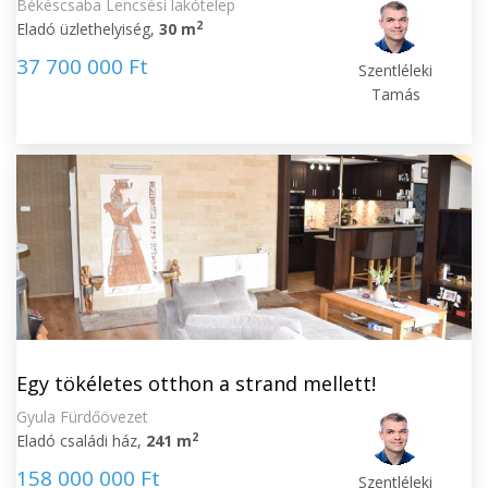
Békéscsaba Lencsési lakótelep
2
Eladó üzlethelyiség,
30 m
37 700 000 Ft
Szentléleki
Tamás
Egy tökéletes otthon a strand mellett!
Gyula Fürdőövezet
2
Eladó családi ház,
241 m
158 000 000 Ft
Szentléleki