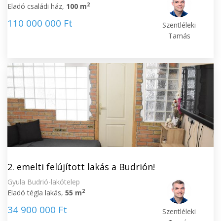
2
Eladó családi ház,
100 m
110 000 000 Ft
Szentléleki
Tamás
2. emelti felújított lakás a Budrión!
Gyula Budrió-lakótelep
2
Eladó tégla lakás,
55 m
34 900 000 Ft
Szentléleki