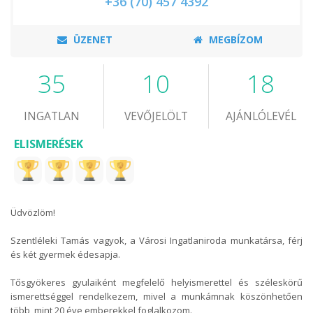
+36 (70) 457 4392
ÜZENET
MEGBÍZOM
35
10
18
INGATLAN
VEVŐJELÖLT
AJÁNLÓLEVÉL
ELISMERÉSEK
Üdvözlöm!
Szentléleki Tamás vagyok, a Városi Ingatlaniroda munkatársa, férj
és két gyermek édesapja.
Tősgyökeres gyulaiként megfelelő helyismerettel és széleskörű
ismerettséggel rendelkezem, mivel a munkámnak köszönhetően
több, mint 20 éve emberekkel foglalkozom.