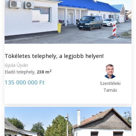
Tökéletes telephely, a legjobb helyen!
Gyula Újvári
2
Eladó telephely,
238 m
135 000 000 Ft
Szentléleki
Tamás