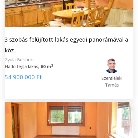
3 szobás felújított lakás egyedi panorámával a
köz...
Gyula Belváros
2
Eladó tégla lakás,
60 m
54 900 000 Ft
Szentléleki
Tamás