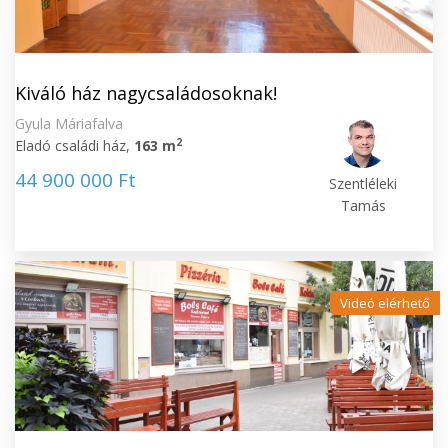
Kiváló ház nagycsaládosoknak!
Gyula Máriafalva
2
Eladó családi ház,
163 m
44 900 000 Ft
Szentléleki
Tamás
Videó elérhető