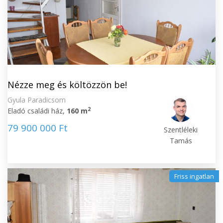
Nézze meg és költözzön be!
Gyula Paradicsom
2
Eladó családi ház,
160 m
79 900 000 Ft
Szentléleki
Tamás
Friss ingatlan