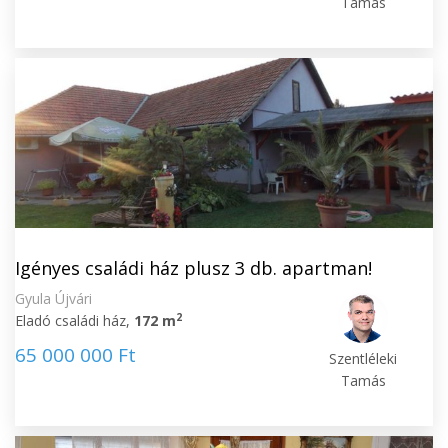
Tamás
Igényes családi ház plusz 3 db. apartman!
Gyula Újvári
2
Eladó családi ház,
172 m
65 000 000 Ft
Szentléleki
Tamás