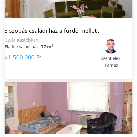
3 szobás családi ház a fürdő mellett!
Gyula Kastélykert
2
Eladó családi ház,
77 m
41 500 000 Ft
Szentléleki
Tamás