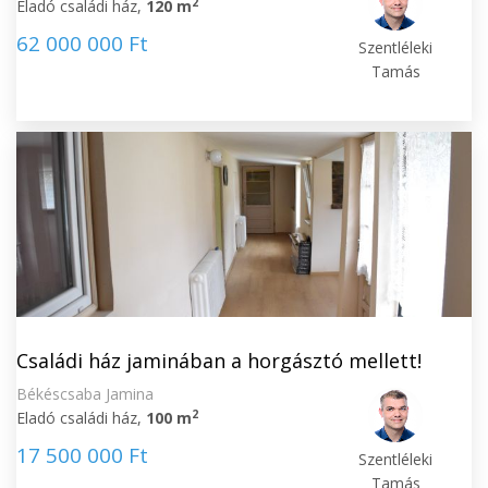
2
Eladó családi ház,
120 m
62 000 000 Ft
Szentléleki
Tamás
Családi ház jaminában a horgásztó mellett!
Békéscsaba Jamina
2
Eladó családi ház,
100 m
17 500 000 Ft
Szentléleki
Tamás