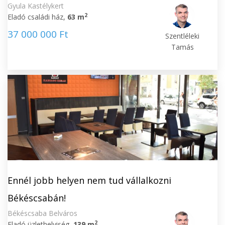
Gyula Kastélykert
2
Eladó családi ház,
63 m
37 000 000 Ft
Szentléleki
Tamás
Ennél jobb helyen nem tud vállalkozni
Békéscsabán!
Békéscsaba Belváros
2
Eladó üzlethelyiség,
139 m