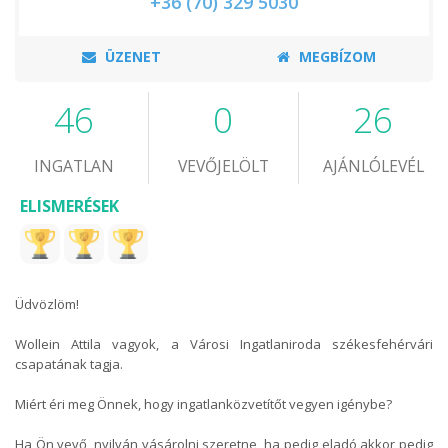
+36 (70) 329 5030
ÜZENET
MEGBÍZOM
46
0
26
INGATLAN
VEVŐJELÖLT
AJÁNLÓLEVÉL
ELISMERÉSEK
Üdvözlöm!
Wollein Attila vagyok, a Városi Ingatlaniroda székesfehérvári
csapatának tagja.
Miért éri meg Önnek, hogy ingatlanközvetítőt vegyen igénybe?
Ha Ön vevő, nyilván vásárolni szeretne, ha pedig eladó akkor pedig