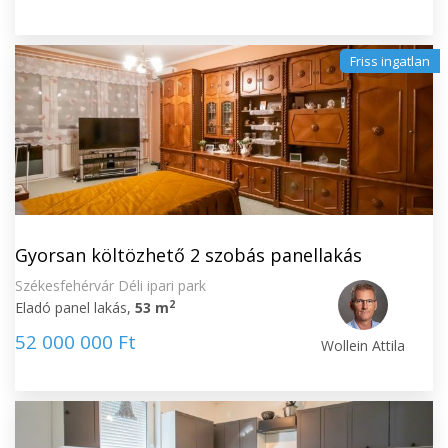
Friss ingatlan
Gyorsan költözhető 2 szobás panellakás
Székesfehérvár Déli ipari park
2
Eladó panel lakás,
53 m
52 000 000 Ft
Wollein Attila