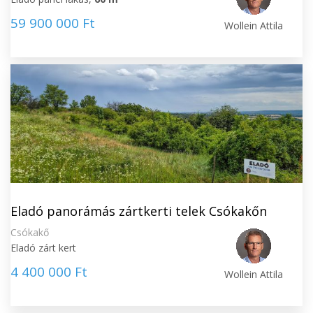
59 900 000 Ft
Wollein Attila
Eladó panorámás zártkerti telek Csókakőn
Csókakő
Eladó zárt kert
4 400 000 Ft
Wollein Attila