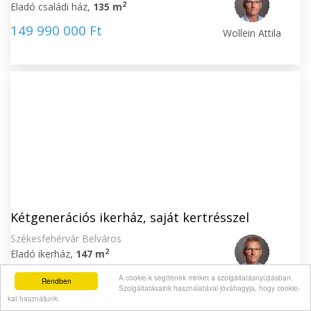
2
Eladó családi ház,
135 m
149 990 000 Ft
Wollein Attila
Kétgenerációs ikerház, saját kertrésszel
Székesfehérvár Belváros
2
Eladó ikerház,
147 m
124 990 000 Ft
A cookie-k segítenek minket a szolgáltatásnyújtásban.
Wollein Attila
Rendben
Szolgáltatásaink használatával jóváhagyja, hogy cookie-
kat használjunk.