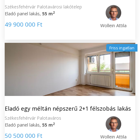
Székesfehérvár Palotavárosi lakótelep
2
Eladó panel lakás,
55 m
49 900 000 Ft
Wollein Attila
Friss ingatlan
Eladó egy méltán népszerű 2+1 félszobás lakás
Székesfehérvár Palotaváros
2
Eladó panel lakás,
55 m
50 500 000 Ft
Wollein Attila