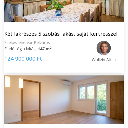
Két lakrészes 5 szobás lakás, saját kertrésszel
Székesfehérvár Belváros
2
Eladó tégla lakás,
147 m
124 900 000 Ft
Wollein Attila