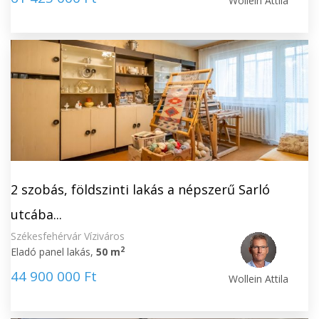
Wollein Attila
2 szobás, földszinti lakás a népszerű Sarló
utcába...
Székesfehérvár Víziváros
2
Eladó panel lakás,
50 m
44 900 000 Ft
Wollein Attila