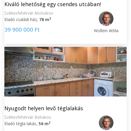
Kiváló lehetőség egy csendes utcában!
Székesfehérvár Alsóváros
2
Eladó családi ház,
78 m
39 900 000 Ft
Wollein Attila
Nyugodt helyen levő téglalakás
Székesfehérvár Belváros
2
Eladó tégla lakás,
56 m