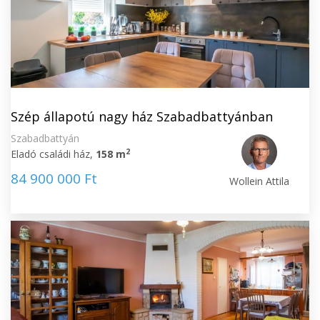
Szép állapotú nagy ház Szabadbattyánban
Szabadbattyán
2
Eladó családi ház,
158 m
84 900 000 Ft
Wollein Attila