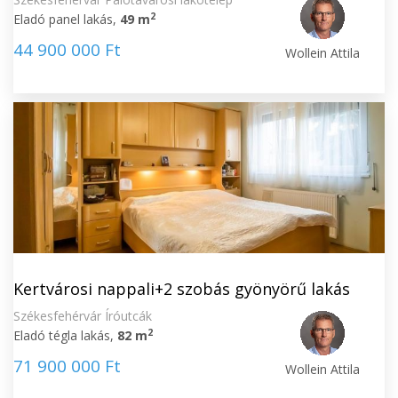
2
Eladó panel lakás,
49 m
44 900 000 Ft
Wollein Attila
Kertvárosi nappali+2 szobás gyönyörű lakás
Székesfehérvár Íróutcák
2
Eladó tégla lakás,
82 m
71 900 000 Ft
Wollein Attila