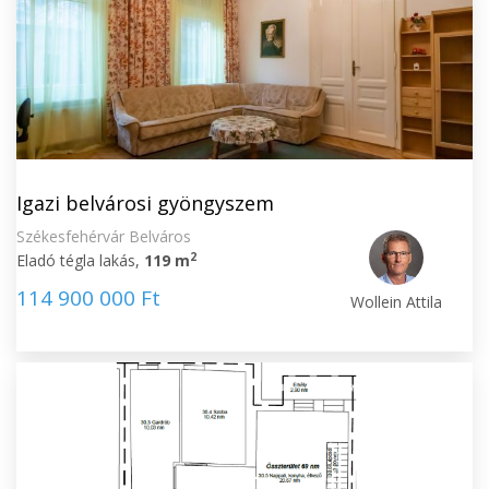
Igazi belvárosi gyöngyszem
Székesfehérvár Belváros
2
Eladó tégla lakás,
119 m
114 900 000 Ft
Wollein Attila