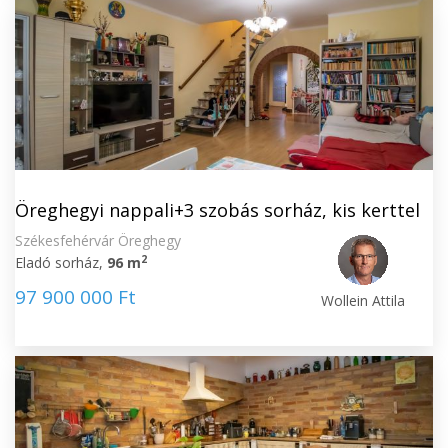
Öreghegyi nappali+3 szobás sorház, kis kerttel
Székesfehérvár Öreghegy
2
Eladó sorház,
96 m
97 900 000 Ft
Wollein Attila