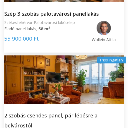
Szép 3 szobás palotavárosi panellakás
Székesfehérvár Palotavárosi lakótelep
2
Eladó panel lakás,
58 m
55 900 000 Ft
Wollein Attila
Friss ingatlan
2 szobás csendes panel, pár lépésre a
belvárostól