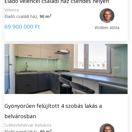
Eladó velencei családi ház csendes helyen
Velence
2
Eladó családi ház,
90 m
69 900 000 Ft
Wollein Attila
Gyönyörűen felújított 4 szobás lakás a
belvárosban
Székesfehérvár Belváros
2
Eladó panel lakás,
60 m