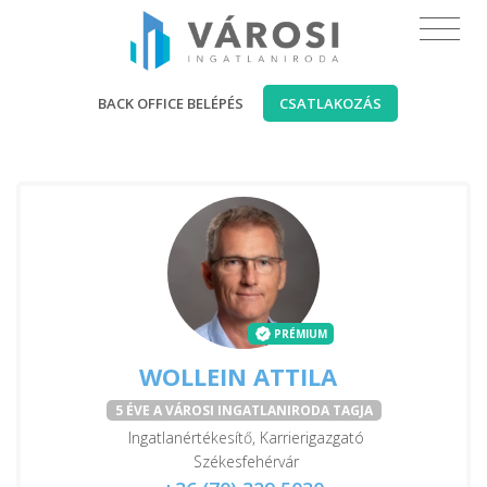
BACK OFFICE BELÉPÉS
CSATLAKOZÁS
PRÉMIUM
WOLLEIN ATTILA
5 ÉVE A VÁROSI INGATLANIRODA TAGJA
Ingatlanértékesítő, Karrierigazgató
Székesfehérvár