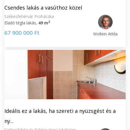
Csendes lakás a vasúthoz közel
Székesfehérvár Prohászka
2
Eladó tégla lakás,
49 m
67 900 000 Ft
Wollein Attila
Ideális ez a lakás, ha szereti a nyüzsgést és a
ny...
Székesfehérvár Palotavárosi lakótelep