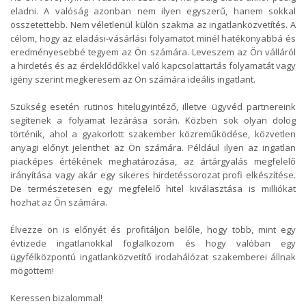
eladni. A valóság azonban nem ilyen egyszerű, hanem sokkal
összetettebb. Nem véletlenül külön szakma az ingatlanközvetítés. A
célom, hogy az eladási-vásárlási folyamatot minél hatékonyabbá és
eredményesebbé tegyem az Ön számára. Leveszem az Ön válláról
a hirdetés és az érdeklődőkkel való kapcsolattartás folyamatát vagy
igény szerint megkeresem az Ön számára ideális ingatlant.
Szükség esetén rutinos hitelügyintéző, illetve ügyvéd partnereink
segítenek a folyamat lezárása során. Közben sok olyan dolog
történik, ahol a gyakorlott szakember közreműködése, közvetlen
anyagi előnyt jelenthet az Ön számára. Például ilyen az ingatlan
piacképes értékének meghatározása, az ártárgyalás megfelelő
irányítása vagy akár egy sikeres hirdetéssorozat profi elkészítése.
De természetesen egy megfelelő hitel kiválasztása is milliókat
hozhat az Ön számára.
Élvezze ön is előnyét és profitáljon belőle, hogy több, mint egy
évtizede ingatlanokkal foglalkozom és hogy valóban egy
ügyfélközpontú ingatlanközvetítő irodahálózat szakemberei állnak
mögöttem!
Keressen bizalommal!