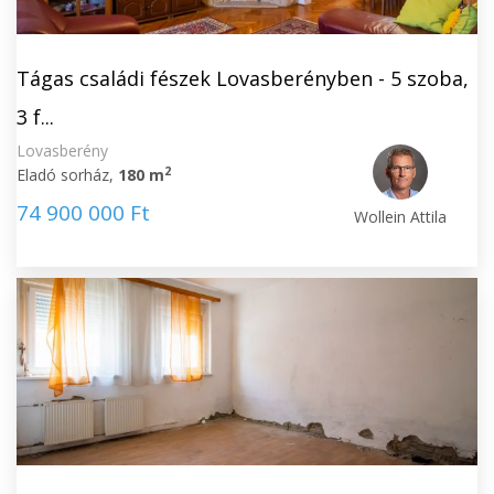
Tágas családi fészek Lovasberényben - 5 szoba,
3 f...
Lovasberény
2
Eladó sorház,
180 m
74 900 000 Ft
Wollein Attila