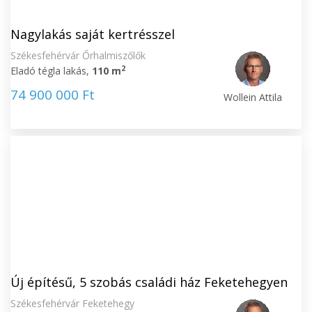
Nagylakás saját kertrésszel
Székesfehérvár Őrhalmiszőlők
2
Eladó tégla lakás,
110 m
74 900 000 Ft
Wollein Attila
Új építésű, 5 szobás családi ház Feketehegyen
Székesfehérvár Feketehegy