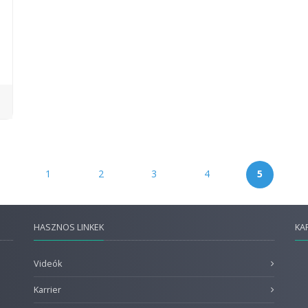
1
2
3
4
5
HASZNOS LINKEK
KA
Videók
Karrier