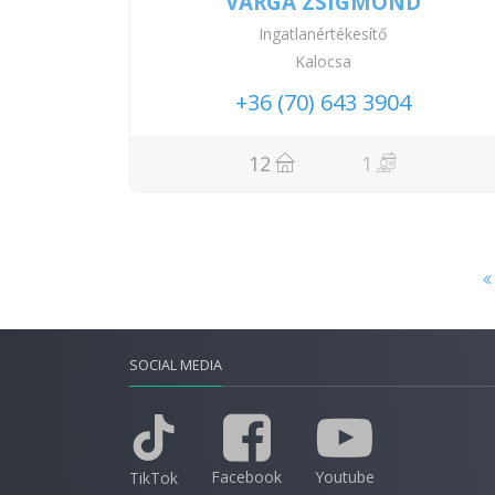
VARGA ZSIGMOND
Ingatlanértékesítő
Kalocsa
+36 (70) 643 3904
12
1
SOCIAL MEDIA
Facebook
Youtube
TikTok