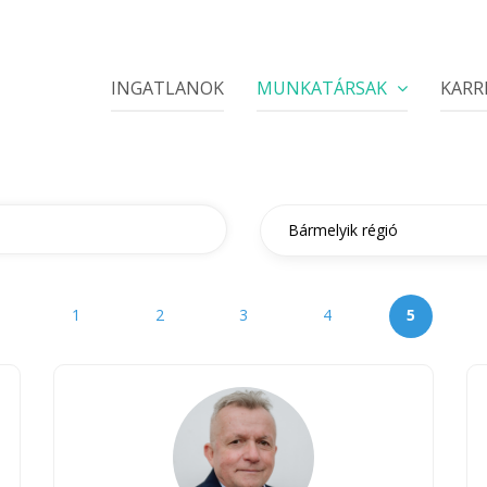
INGATLANOK
MUNKATÁRSAK
KARR
1
2
3
4
5