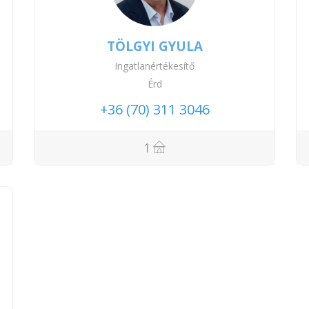
TÖLGYI GYULA
Ingatlanértékesítő
Érd
+36 (70) 311 3046
1