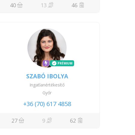
40
13
46
PRÉMIUM
SZABÓ IBOLYA
Ingatlanértékesítő
Győr
+36 (70) 617 4858
27
9
62