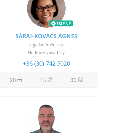
PRÉMIUM
SÁRAI-KOVÁCS ÁGNES
Ingatlanértékesítő
Hódmezővásárhely
+36 (30) 742 5020
20
15
36