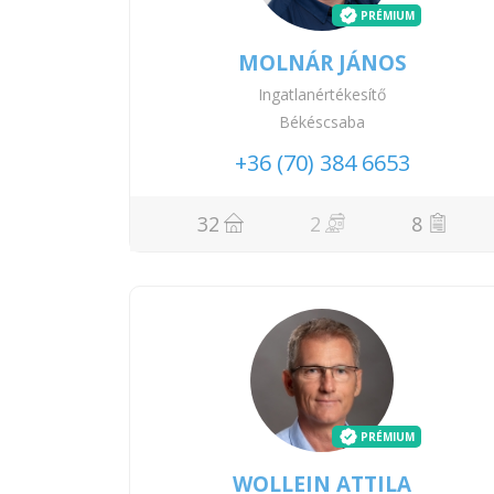
PRÉMIUM
MOLNÁR JÁNOS
Ingatlanértékesítő
Békéscsaba
+36 (70) 384 6653
32
2
8
PRÉMIUM
WOLLEIN ATTILA