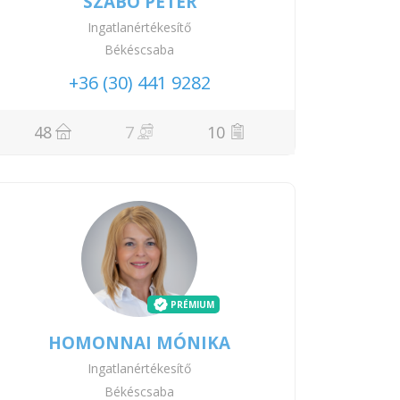
SZABÓ PÉTER
Ingatlanértékesítő
Békéscsaba
+36 (30) 441 9282
48
7
10
PRÉMIUM
HOMONNAI MÓNIKA
Ingatlanértékesítő
Békéscsaba