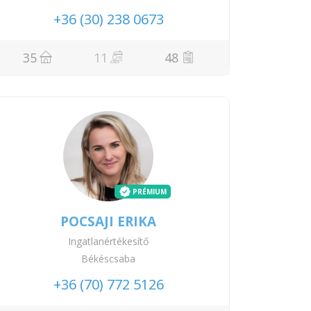
+36 (30) 238 0673
35
11
48
PRÉMIUM
POCSAJI ERIKA
Ingatlanértékesítő
Békéscsaba
+36 (70) 772 5126