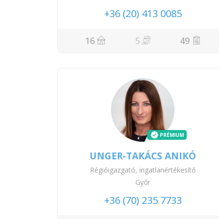
+36 (20) 413 0085
16
5
49
PRÉMIUM
UNGER-TAKÁCS ANIKÓ
Régióigazgató, ingatlanértékesítő
Győr
+36 (70) 235 7733