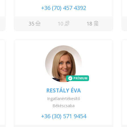
+36 (70) 457 4392
35
10
18
PRÉMIUM
RESTÁLY ÉVA
Ingatlanértékesítő
Békéscsaba
+36 (30) 571 9454