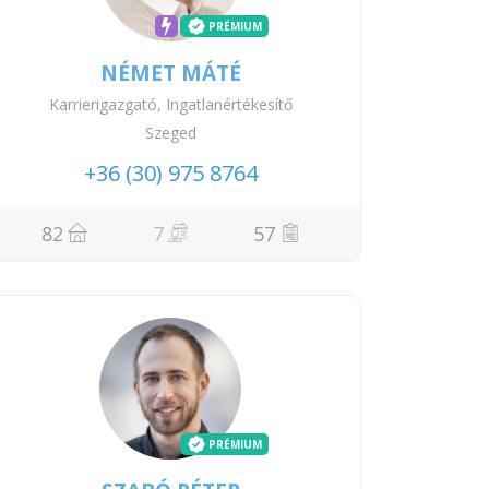
PRÉMIUM
NÉMET MÁTÉ
Karrierigazgató, Ingatlanértékesítő
Szeged
+36 (30) 975 8764
82
7
57
PRÉMIUM