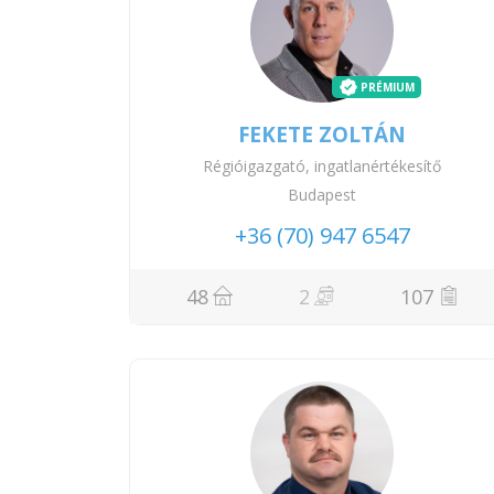
PRÉMIUM
FEKETE ZOLTÁN
Régióigazgató, ingatlanértékesítő
Budapest
+36 (70) 947 6547
48
2
107