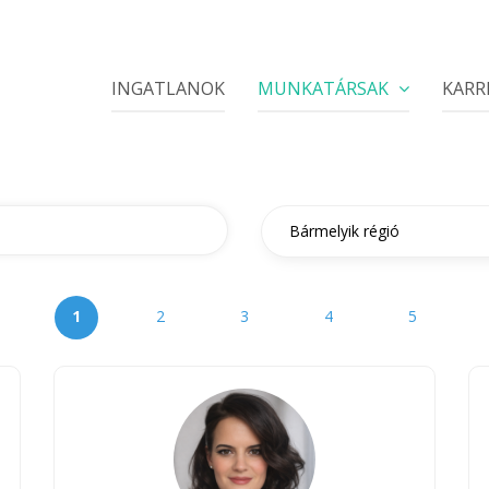
INGATLANOK
MUNKATÁRSAK
KARR
1
2
3
4
5