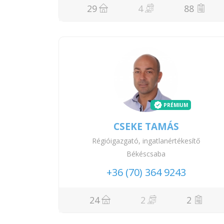
29
4
88
PRÉMIUM
CSEKE TAMÁS
Régióigazgató, ingatlanértékesítő
Békéscsaba
+36 (70) 364 9243
24
2
2