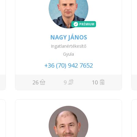
PRÉMIUM
NAGY JÁNOS
Ingatlanértékesítő
Gyula
+36 (70) 942 7652
26
9
10