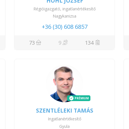
HOHL JÓZSEF
Régióigazgató, ingatlanértékesítő
Nagykanizsa
+36 (30) 608 6857
73
9
134
PRÉMIUM
SZENTLÉLEKI TAMÁS
Ingatlanértékesítő
Gyula