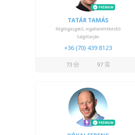
PRÉMIUM
TATÁR TAMÁS
Régióigazgató, ingatlanértékesítő
Salgótarján
+36 (70) 439 8123
73
97
PRÉMIUM