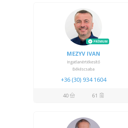
PRÉMIUM
MEZYV IVAN
Ingatlanértékesítő
Békéscsaba
+36 (30) 934 1604
40
61