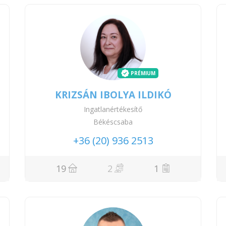
PRÉMIUM
KRIZSÁN IBOLYA ILDIKÓ
Ingatlanértékesítő
Békéscsaba
+36 (20) 936 2513
19
2
1