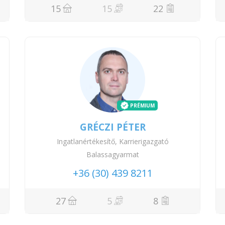
15
15
22
PRÉMIUM
GRÉCZI PÉTER
Ingatlanértékesítő, Karrierigazgató
Balassagyarmat
+36 (30) 439 8211
27
5
8