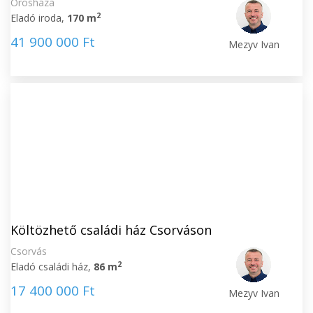
Orosháza
2
Eladó iroda,
170 m
41 900 000 Ft
Mezyv Ivan
Költözhető családi ház Csorváson
Csorvás
2
Eladó családi ház,
86 m
17 400 000 Ft
Mezyv Ivan