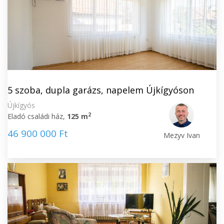
5 szoba, dupla garázs, napelem Újkígyóson
Újkígyós
2
Eladó családi ház,
125 m
46 900 000 Ft
Mezyv Ivan