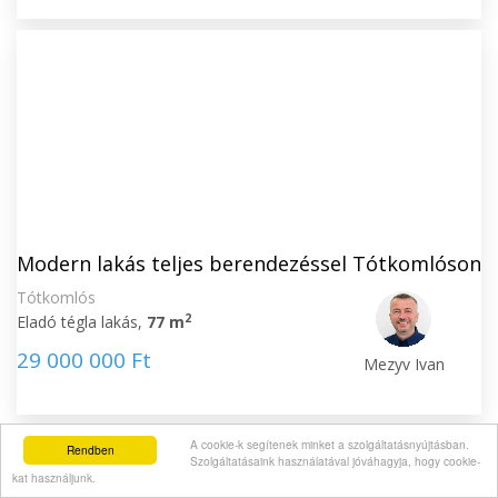
Modern lakás teljes berendezéssel Tótkomlóson
Tótkomlós
2
Eladó tégla lakás,
77 m
29 000 000 Ft
Mezyv Ivan
A cookie-k segítenek minket a szolgáltatásnyújtásban.
Rendben
Szolgáltatásaink használatával jóváhagyja, hogy cookie-
kat használjunk.