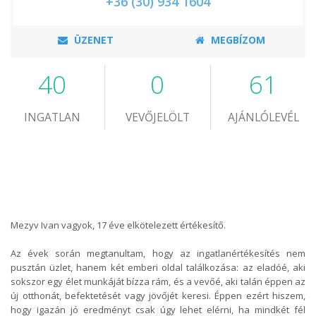
+36 (30) 934 1604
ÜZENET
MEGBÍZOM
40
0
61
INGATLAN
VEVŐJELÖLT
AJÁNLÓLEVÉL
Mezyv Ivan vagyok, 17 éve elkötelezett értékesítő.
Az évek során megtanultam, hogy az ingatlanértékesítés nem
pusztán üzlet, hanem két emberi oldal találkozása: az eladóé, aki
sokszor egy élet munkáját bízza rám, és a vevőé, aki talán éppen az
új otthonát, befektetését vagy jövőjét keresi. Éppen ezért hiszem,
hogy igazán jó eredményt csak úgy lehet elérni, ha mindkét fél