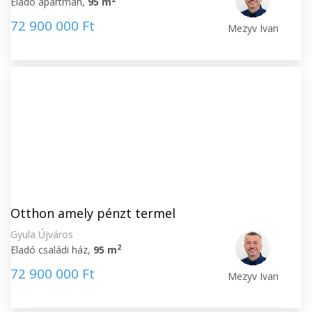
Eladó apartman,
95 m
72 900 000 Ft
Mezyv Ivan
Otthon amely pénzt termel
Gyula Újváros
2
Eladó családi ház,
95 m
72 900 000 Ft
Mezyv Ivan