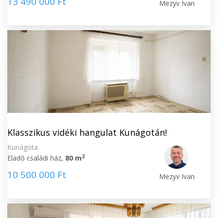
13 490 000 Ft
Mezyv Ivan
Klasszikus vidéki hangulat Kunágotán!
Kunágota
2
Eladó családi ház,
80 m
10 500 000 Ft
Mezyv Ivan