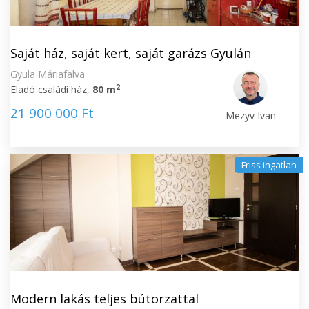
Saját ház, saját kert, saját garázs Gyulán
Gyula Máriafalva
2
Eladó családi ház,
80 m
21 900 000 Ft
Mezyv Ivan
Friss ingatlan
Modern lakás teljes bútorzattal