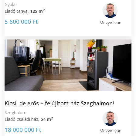
Gyula
2
Eladó tanya,
125 m
5 600 000 Ft
Mezyv Ivan
Kicsi, de erős – felújított ház Szeghalmon!
Szeghalom
2
Eladó családi ház,
54 m
18 000 000 Ft
Mezyv Ivan