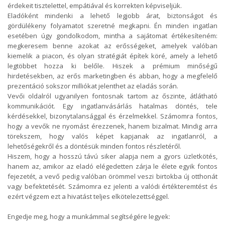
érdekeit tisztelettel, empátiával és korrekten képviseljük.
Eladóként mindenki a lehető legjobb árat, biztonságot és
gördülékeny folyamatot szeretné megkapni. Én minden ingatlan
esetében úgy gondolkodom, mintha a sajátomat értékesíteném:
megkeresem benne azokat az erősségeket, amelyek valóban
kiemelik a piacon, és olyan stratégiát építek köré, amely a lehető
legtöbbet hozza ki belőle. Hiszek a prémium minőségű
hirdetésekben, az erős marketingben és abban, hogy a megfelelő
prezentáció sokszor milliókat jelenthet az eladás során.
Vevői oldalról ugyanilyen fontosnak tartom az őszinte, átlátható
kommunikációt. Egy ingatlanvásárlás hatalmas döntés, tele
kérdésekkel, bizonytalansággal és érzelmekkel. Számomra fontos,
hogy a vevők ne nyomást érezzenek, hanem bizalmat. Mindig arra
törekszem, hogy valós képet kapjanak az ingatlanról, a
lehetőségekről és a döntésük minden fontos részletéről.
Hiszem, hogy a hosszú távú siker alapja nem a gyors üzletkötés,
hanem az, amikor az eladó elégedetten zárja le élete egyik fontos
fejezetét, a vevő pedig valóban örömmel veszi birtokba új otthonát
vagy befektetését. Számomra ez jelenti a valódi értékteremtést és
ezért végzem ezt a hivatást teljes elkötelezettséggel.
Engedje meg, hogy a munkámmal segítségére legyek: