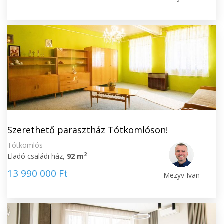
Szerethető parasztház Tótkomlóson!
Tótkomlós
2
Eladó családi ház,
92 m
13 990 000 Ft
Mezyv Ivan