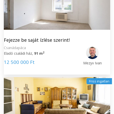
Fejezze be saját ízlése szerint!
Csanádapáca
2
Eladó családi ház,
91 m
12 500 000 Ft
Mezyv Ivan
Friss ingatlan