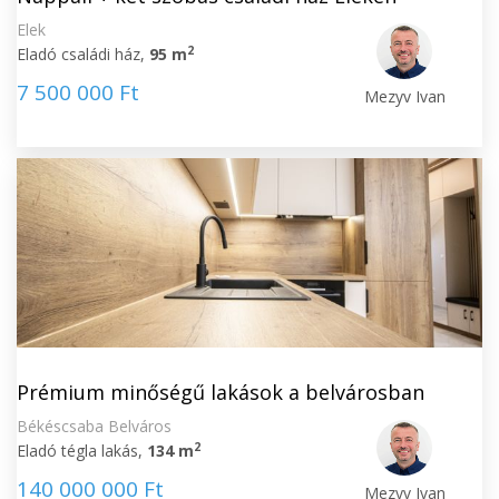
Elek
2
Eladó családi ház,
95 m
7 500 000 Ft
Mezyv Ivan
Prémium minőségű lakások a belvárosban
Békéscsaba Belváros
2
Eladó tégla lakás,
134 m
140 000 000 Ft
Mezyv Ivan