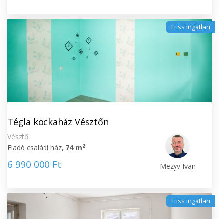
Friss ingatlan
Tégla kockaház Vésztőn
Vésztő
2
Eladó családi ház,
74 m
6 990 000 Ft
Mezyv Ivan
Friss ingatlan