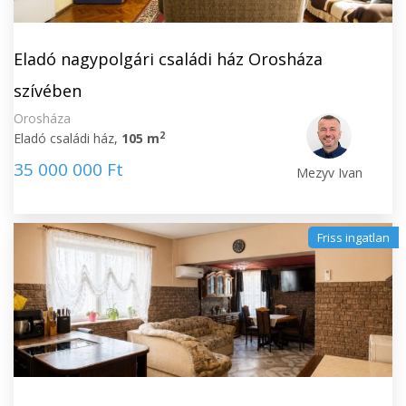
Eladó nagypolgári családi ház Orosháza
szívében
Orosháza
2
Eladó családi ház,
105 m
35 000 000 Ft
Mezyv Ivan
Friss ingatlan