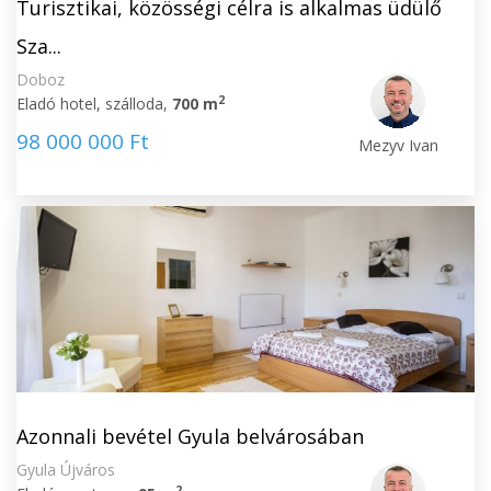
Turisztikai, közösségi célra is alkalmas üdülő
Sza...
Doboz
2
Eladó hotel, szálloda,
700 m
98 000 000 Ft
Mezyv Ivan
Azonnali bevétel Gyula belvárosában
Gyula Újváros
2