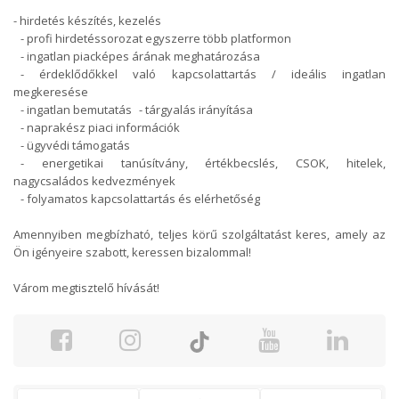
- hirdetés készítés, kezelés
- profi hirdetéssorozat egyszerre több platformon
- ingatlan piacképes árának meghatározása
- érdeklődőkkel való kapcsolattartás / ideális ingatlan
megkeresése
- ingatlan bemutatás - tárgyalás irányítása
- naprakész piaci információk
- ügyvédi támogatás
- energetikai tanúsítvány, értékbecslés, CSOK, hitelek,
nagycsaládos kedvezmények
- folyamatos kapcsolattartás és elérhetőség
Amennyiben megbízható, teljes körű szolgáltatást keres, amely az
Ön igényeire szabott, keressen bizalommal!
Várom megtisztelő hívását!