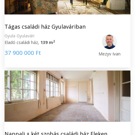
Tágas családi ház Gyulaváriban
Gyula Gyulavári
2
Eladó családi ház,
139 m
37 900 000 Ft
Mezyv Ivan
Nappali + két szobás családi ház Eleken