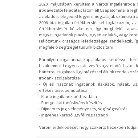
2020. májusában kerültem a Városi Ingatlaniroda 
irodavezetői feladatait látom el! Csapatommal a leg
az eladó is elégedett legyen, megtaláljuk számukra
2006 óta ingatlan-értékbecsléssel foglalkozom, a
értékbecslését készítettem, így megfelelő tapa
megyei ingatlanok piacán, legyen az lakó-, vagy kere
Hálózatunk országos lefedettséggel rendelkezik, 
megfelelő segítséget tudunk biztosítani!
Bármilyen ingatlannal kapcsolatos kérdéssel fo
bizalommal! Legyen akár vevő vagy eladó, biztos 
háttérrel, rugalmas ügyintézéssel állunk rendelkezé
Irodánk szolgáltatásai:
- Új és használt ingatlanok (lakások, házak, üzl
értékesítése, bemutatása
- Kiadó ingatlanok bérbeadása
- Energetikai tanúsítvány készítés
- Díjmentes jogi véleményezés, segítségnyújtás
- Ingyenes kereső ügyfél regisztráció
Várom érdeklődését, hogy szakértő kezekben tudja i