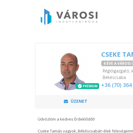
CSEKE T
6 ÉVE A VÁROSI
Régióigazgató, i
Békéscsaba
+36 (70) 364
PRÉMIUM
ÜZENET
Üdvözlöm a kedves Érdeklődőt!
Cseke Tamás vagyok, Békéscsabán élek feleségemm