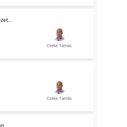
et...
Cseke Tamás
Cseke Tamás
an