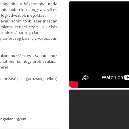
csapatába, a békéscsabai iroda
fontosabb célunk, hogy a vevő és
 a legkedvezőbb megoldást!
z évek során több ezer ingatlan
sztalattal rendelkezem a Békés
skedelmi/ipari ingatlan!
így az ország bármely városában
rduljon hozzám és csapatomhoz
lehet benne, hogy profi szakmai
sére!
ethelyiségek, garázsok, telkek)
ngatlan ügyeit!