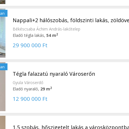
lan
Nappali+2 hálószobás, földszinti lakás, zöldövez
Békéscsaba Áchim András-lakótelep
2
Eladó tégla lakás,
54 m
29 900 000 Ft
lan
Tégla falazatú nyaraló Városerőn
Gyula Városerdő
2
Eladó nyaraló,
29 m
12 900 000 Ft
1,5 szobás, hőszigetelt lakás a városközpontb