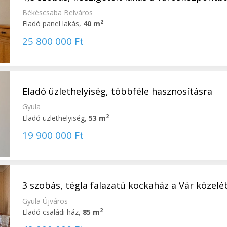
Békéscsaba Belváros
2
Eladó panel lakás,
40 m
25 800 000 Ft
Eladó üzlethelyiség, többféle hasznosításra
Gyula
2
Eladó üzlethelyiség,
53 m
19 900 000 Ft
3 szobás, tégla falazatú kockaház a Vár közel
Gyula Újváros
2
Eladó családi ház,
85 m