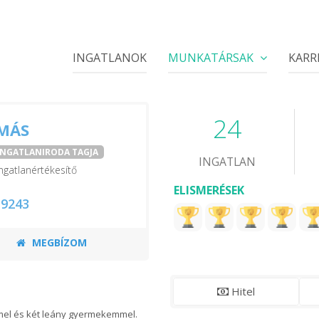
INGATLANOK
MUNKATÁRSAK
KARR
24
AMÁS
 INGATLANIRODA TAGJA
INGATLAN
ngatlanértékesítő
ELISMERÉSEK
 9243
MEGBÍZOM
Hitel
el és két leány gyermekemmel.