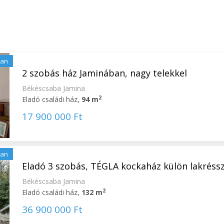
lan
2 szobás ház Jaminában, nagy telekkel
Békéscsaba Jamina
2
Eladó családi ház,
94 m
17 900 000 Ft
lan
Eladó 3 szobás, TÉGLA kockaház külön lakrésszel
Békéscsaba Jamina
2
Eladó családi ház,
132 m
36 900 000 Ft